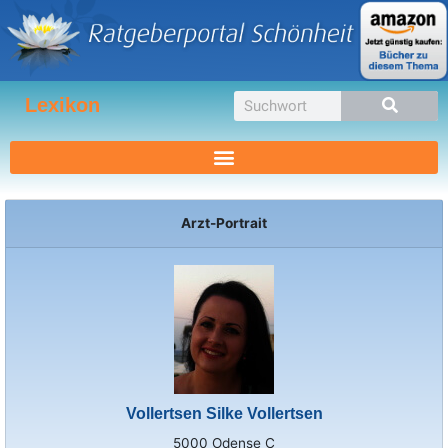
Zum
Inhalt
springen
Suche
Lexikon
Arzt-Portrait
Vollertsen Silke Vollertsen
5000 Odense C