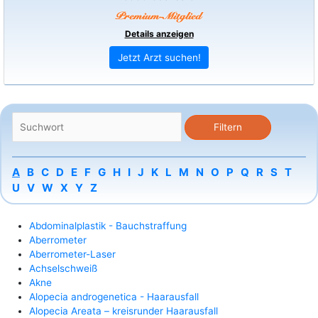
Details anzeigen
Jetzt Arzt suchen!
A
B
C
D
E
F
G
H
I
J
K
L
M
N
O
P
Q
R
S
T
U
V
W
X
Y
Z
Abdominalplastik - Bauchstraffung
Aberrometer
Aberrometer-Laser
Achselschweiß
Akne
Alopecia androgenetica - Haarausfall
Alopecia Areata – kreisrunder Haarausfall