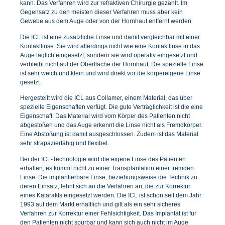
kann. Das Verfahren wird zur refraktiven Chirurgie gezählt. Im
Gegensatz zu den meisten dieser Verfahren muss aber kein
Gewebe aus dem Auge oder von der Hornhaut entfernt werden.
Die ICL ist eine zusätzliche Linse und damit vergleichbar mit einer
Kontaktlinse. Sie wird allerdings nicht wie eine Kontaktlinse in das
Auge täglich eingesetzt, sondern sie wird operativ eingesetzt und
verbleibt nicht auf der Oberfläche der Hornhaut. Die spezielle Linse
ist sehr weich und klein und wird direkt vor die körpereigene Linse
gesetzt.
Hergestellt wird die ICL aus Collamer, einem Material, das über
spezielle Eigenschaften verfügt. Die gute Verträglichkeit ist die eine
Eigenschaft. Das Material wird vom Körper des Patienten nicht
abgestoßen und das Auge erkennt die Linse nicht als Fremdkörper.
Eine Abstoßung ist damit ausgeschlossen. Zudem ist das Material
sehr strapazierfähig und flexibel.
Bei der ICL-Technologie wird die eigene Linse des Patienten
erhalten, es kommt nicht zu einer Transplantation einer fremden
Linse. Die implantierbare Linse, beziehungsweise die Technik zu
deren Einsatz, lehnt sich an die Verfahren an, die zur Korrektur
eines Katarakts eingesetzt werden. Die ICL ist schon seit dem Jahr
1993 auf dem Markt erhältlich und gilt als ein sehr sicheres
Verfahren zur Korrektur einer Fehlsichtigkeit. Das Implantat ist für
den Patienten nicht spürbar und kann sich auch nicht im Auge