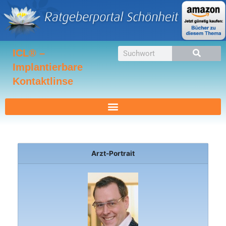
Zum
Inhalt
springen
Suche
ICL® –
Implantierbare
Kontaktlinse
Arzt-Portrait