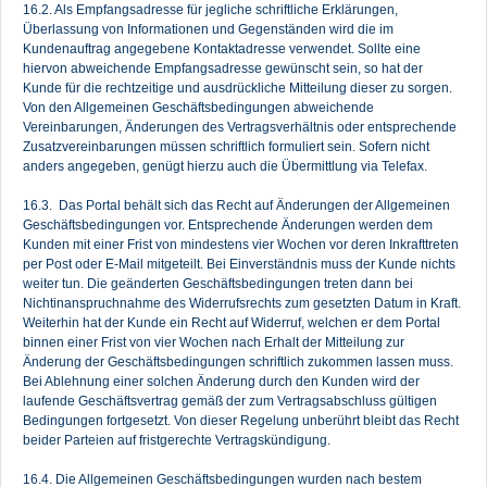
16.2. Als Empfangsadresse für jegliche schriftliche Erklärungen,
Überlassung von Informationen und Gegenständen wird die im
Kundenauftrag angegebene Kontaktadresse verwendet. Sollte eine
hiervon abweichende Empfangsadresse gewünscht sein, so hat der
Kunde für die rechtzeitige und ausdrückliche Mitteilung dieser zu sorgen.
Von den Allgemeinen Geschäftsbedingungen abweichende
Vereinbarungen, Änderungen des Vertragsverhältnis oder entsprechende
Zusatzvereinbarungen müssen schriftlich formuliert sein. Sofern nicht
anders angegeben, genügt hierzu auch die Übermittlung via Telefax.
16.3. Das Portal behält sich das Recht auf Änderungen der Allgemeinen
Geschäftsbedingungen vor. Entsprechende Änderungen werden dem
Kunden mit einer Frist von mindestens vier Wochen vor deren Inkrafttreten
per Post oder E-Mail mitgeteilt. Bei Einverständnis muss der Kunde nichts
weiter tun. Die geänderten Geschäftsbedingungen treten dann bei
Nichtinanspruchnahme des Widerrufsrechts zum gesetzten Datum in Kraft.
Weiterhin hat der Kunde ein Recht auf Widerruf, welchen er dem Portal
binnen einer Frist von vier Wochen nach Erhalt der Mitteilung zur
Änderung der Geschäftsbedingungen schriftlich zukommen lassen muss.
Bei Ablehnung einer solchen Änderung durch den Kunden wird der
laufende Geschäftsvertrag gemäß der zum Vertragsabschluss gültigen
Bedingungen fortgesetzt. Von dieser Regelung unberührt bleibt das Recht
beider Parteien auf fristgerechte Vertragskündigung.
16.4. Die Allgemeinen Geschäftsbedingungen wurden nach bestem