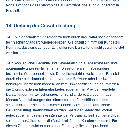
GbR eine Änderung des Firmenstandorts oder einen Weiterverkauf des
Portals vor,ohne dass hiervon das außerordentliche Kündigungsrecht in
Kraft tritt.
14. Umfang der Gewährleistung
14.1. Alle geschalteten Anzeigen werden durch das Portal nach geltendem
technischen Standard wiedergegeben. Gleichzeitig nimmt der Kunde zur
Kenntnis, dass eine zu jeder Zeit fehlerfreie Darstellung nicht gewährleistet
werden kann.
14.2. Von jeglicher Garantie und Gewährleistung ausgeschlossen sind
sogenannte unwesentliche Fehler. Diese umfassen insbesondere
technische Gegebenheiten wie Darstellungsfehler, welche zum Beispiel
durch eine nicht kompatible oder veraltete Software oder Hardware
hervorgerufen werden können. Weitere unwesentliche Fehler umfassen
die Störung externer Internetanbieter, sogenannter Provider, veraltete
Darstellungen auf Zwischenspeichern und andere. Darüber hinaus
können Aktualisierungen der Internetseite in Einzelfällen zu einer
schlechteren Erreichbarkeit dieser führen. Auch hierfür kann keine
Gewährleistung übernommen werden. Sollte der Server des Portals
jedoch über mindestens ein Zehntel der Vertragslaufzeit nicht erreichbar
sein oder ausfallen, so ist die Ausfallzeit für den Kunden kostenfrei. Für
diesen Zeitraum wird er von seiner Zahlungspflicht entsprechend