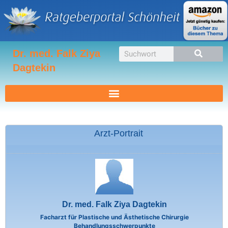
Zum
Inhalt
springen
Suche
Dr. med. Falk Ziya
Dagtekin
Arzt-Portrait
Dr. med. Falk Ziya Dagtekin
Facharzt für Plastische und Ästhetische Chirurgie
Behandlungsschwerpunkte