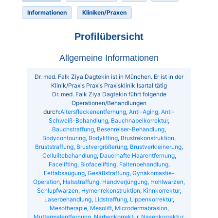
Informationen
Kliniken/Praxen
Profilübersicht
Allgemeine Informationen
Dr. med. Falk Ziya Dagtekin ist in München. Er ist in der
Klinik/Praxis Praxis Praxisklinik Isartal tätig
Dr. med. Falk Ziya Dagtekin führt folgende
Operationen/Behandlungen
durch:
Altersfleckenentfernung
,
Anti-Aging
,
Anti-
Schweiß-Behandlung
,
Bauchnabelkorrektur
,
Bauchstraffung
,
Besenreiser-Behandlung
,
Bodycontouring, Bodylifting
,
Brustrekonstruktion
,
Bruststraffung
,
Brustvergrößerung
,
Brustverkleinerung
,
Cellulitebehandlung
,
Dauerhafte Haarentfernung
,
Facelifting, Biofacelifting
,
Faltenbehandlung
,
Fettabsaugung
,
Gesäßstraffung
,
Gynäkomastie-
Operation
,
Halsstraffung
,
Handverjüngung
,
Hohlwarzen,
Schlupfwarzen
,
Hymenrekonstruktion
,
Kinnkorrektur
,
Laserbehandlung
,
Lidstraffung
,
Lippenkorrektur
,
Mesotherapie, Mesolift
,
Microdermabrasion
,
Muttermalentfernung
,
Narbenkorrektur
,
Nasenkorrektur
,