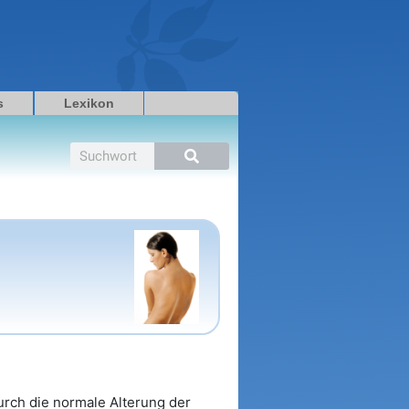
s
Lexikon
Suche
urch die normale Alterung der