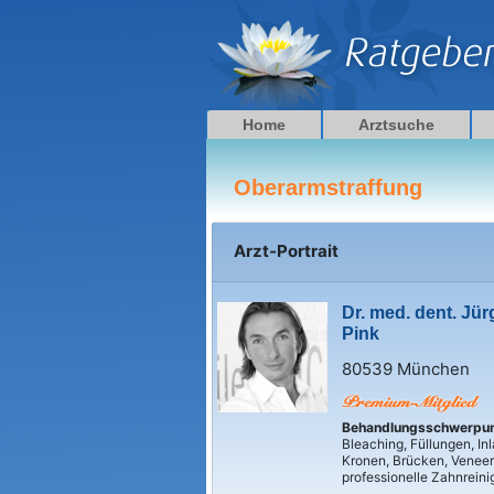
Zum
Inhalt
springen
Home
Arztsuche
Oberarmstraffung
Arzt-Portrait
Dr. med. dent. Jü
Pink
80539 München
Behandlungsschwerpu
Bleaching, Füllungen, Inl
Kronen, Brücken, Veneer
professionelle Zahnrein