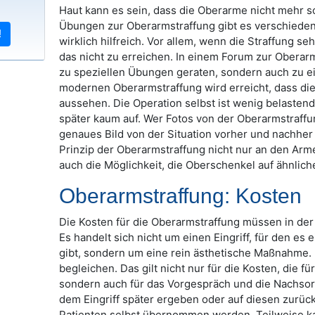
Haut kann es sein, dass die Oberarme nicht mehr so 
Übungen zur Oberarmstraffung gibt es verschiedene
!
wirklich hilfreich. Vor allem, wenn die Straffung se
das nicht zu erreichen. In einem Forum zur Oberarm
zu speziellen Übungen geraten, sondern auch zu ein
modernen Oberarmstraffung wird erreicht, dass die
aussehen. Die Operation selbst ist wenig belasten
später kaum auf. Wer Fotos von der Oberarmstraffu
genaues Bild von der Situation vorher und nachher
Prinzip der Oberarmstraffung nicht nur an den Arm
auch die Möglichkeit, die Oberschenkel auf ähnlich
Oberarmstraffung: Kosten
Die Kosten für die Oberarmstraffung müssen in der
Es handelt sich nicht um einen Eingriff, für den es 
gibt, sondern um eine rein ästhetische Maßnahme. 
begleichen. Das gilt nicht nur für die Kosten, die fü
sondern auch für das Vorgespräch und die Nachsorg
dem Eingriff später ergeben oder auf diesen zurü
Patienten selbst übernommen werden. Teilweise ka