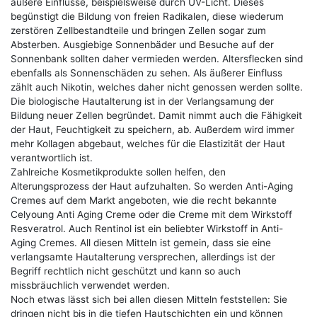
äußere Einflüsse, beispielsweise durch UV-Licht. Dieses
begünstigt die Bildung von freien Radikalen, diese wiederum
zerstören Zellbestandteile und bringen Zellen sogar zum
Absterben. Ausgiebige Sonnenbäder und Besuche auf der
Sonnenbank sollten daher vermieden werden. Altersflecken sind
ebenfalls als Sonnenschäden zu sehen. Als äußerer Einfluss
zählt auch Nikotin, welches daher nicht genossen werden sollte.
Die biologische Hautalterung ist in der Verlangsamung der
Bildung neuer Zellen begründet. Damit nimmt auch die Fähigkeit
der Haut, Feuchtigkeit zu speichern, ab. Außerdem wird immer
mehr Kollagen abgebaut, welches für die Elastizität der Haut
verantwortlich ist.
Zahlreiche Kosmetikprodukte sollen helfen, den
Alterungsprozess der Haut aufzuhalten. So werden Anti-Aging
Cremes auf dem Markt angeboten, wie die recht bekannte
Celyoung Anti Aging Creme oder die Creme mit dem Wirkstoff
Resveratrol. Auch Rentinol ist ein beliebter Wirkstoff in Anti-
Aging Cremes. All diesen Mitteln ist gemein, dass sie eine
verlangsamte Hautalterung versprechen, allerdings ist der
Begriff rechtlich nicht geschützt und kann so auch
missbräuchlich verwendet werden.
Noch etwas lässt sich bei allen diesen Mitteln feststellen: Sie
dringen nicht bis in die tiefen Hautschichten ein und können