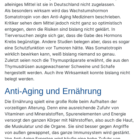
alleiniges Mittel ist sie in Deutschland nicht zugelassen.
Als besonders wirksam wird das Wachstumshormon
Somatotropin von den Anti-Aging Medizinern beschrieben.
Kritiker sehen dem Mittel jedoch nicht ganz so optimistisch
entgegen, denn die Risiken sind bislang nicht geklärt. In
Tierversuchen zeigte sich gar, dass die Gabe des Hormons
Krebs begünstige. Andere Studien belegen aber, dass es sogar
eine Schutzfunktion vor Tumoren hätte. Was Somatotropin
wirklich bewirken kann, weiß bislang niemand so genau.
Zuletzt seien noch die Thymuspräparate erwähnt, die aus den
Thymusdrüsen ausgewachsener Schweine und Schafe
hergestellt werden. Auch ihre Wirksamkeit konnte bislang nicht
belegt werden.
Anti-Aging und Ernährung
Die Ernährung spielt eine große Rolle beim Aufhalten der
vorzeitigen Alterung. Denn eine ausreichende Zufuhr von
Vitaminen und Mineralstoffen, Spurenelementen und Energie
versorgt den ganzen Körper mit Nährstoffen, also auch die Haut,
die Muskulatur und die Organe. Sie sind besser gegen Angriffe
von außen gewappnet, das ganze Immunsystem wird gestärkt.
Von Anti-Aging Experten wird häufig eine hohe Zufuhr von