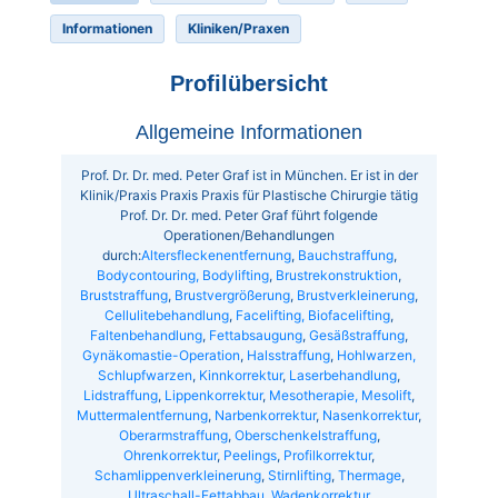
Informationen
Kliniken/Praxen
Profilübersicht
Allgemeine Informationen
Prof. Dr. Dr. med. Peter Graf ist in München. Er ist in der
Klinik/Praxis Praxis Praxis für Plastische Chirurgie tätig
Prof. Dr. Dr. med. Peter Graf führt folgende
Operationen/Behandlungen
durch:
Altersfleckenentfernung
,
Bauchstraffung
,
Bodycontouring, Bodylifting
,
Brustrekonstruktion
,
Bruststraffung
,
Brustvergrößerung
,
Brustverkleinerung
,
Cellulitebehandlung
,
Facelifting, Biofacelifting
,
Faltenbehandlung
,
Fettabsaugung
,
Gesäßstraffung
,
Gynäkomastie-Operation
,
Halsstraffung
,
Hohlwarzen,
Schlupfwarzen
,
Kinnkorrektur
,
Laserbehandlung
,
Lidstraffung
,
Lippenkorrektur
,
Mesotherapie, Mesolift
,
Muttermalentfernung
,
Narbenkorrektur
,
Nasenkorrektur
,
Oberarmstraffung
,
Oberschenkelstraffung
,
Ohrenkorrektur
,
Peelings
,
Profilkorrektur
,
Schamlippenverkleinerung
,
Stirnlifting
,
Thermage
,
Ultraschall-Fettabbau
,
Wadenkorrektur