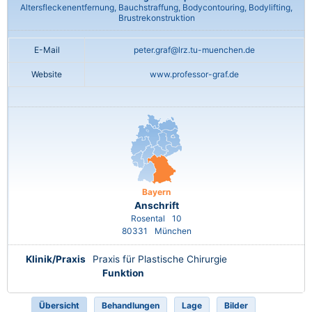
Altersfleckenentfernung, Bauchstraffung, Bodycontouring, Bodylifting,
Brustrekonstruktion
E-Mail
peter.graf@lrz.tu-muenchen.de
Website
www.professor-graf.de
Bayern
Anschrift
Rosental
10
80331
München
Klinik/Praxis
Praxis für Plastische Chirurgie
Funktion
Übersicht
Behandlungen
Lage
Bilder