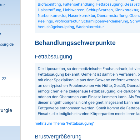
Biofacelifting
,
Faltenbehandlung
,
Fettabsaugung
,
Gesäßstr
ur,
Halsstraffung
,
Hohlwarzen, Schlupfwarzen
,
Kinnkorrektur
,
Narbenkorrektur
,
Nasenkorrektur
,
Oberarmstraffung
,
Obers
Peelings
,
Profilkorrektur
,
Schamlippenverkleinerung
,
Schw
Venushügelsculpting
,
Wadenkorrektur
e
Behandlungsschwerpunkte
mburg.de
Fettabsaugung
Die Liposuction, so der medizinische Fachausdruck, ist vi
Fettabsaugung bekannt. Gemeint ist damit ein Verfahren, 
22
mit einer Spezialkanüle aus dem Gewebe entfernt werden.
an den typischen Problemzonen wie Hüfte, Gesäß, Obersc
ermöglichen eine zielgenaue Fettabsaugung, die darüber 
oder an den Oberarmen zum Einsatz kommen kann. Als Ers
dieser Eingriff übrigens nicht geeignet: Insgesamt kann nur
Fettgewebe entnommen werden. Somit kommt die Fettabs
rurgie
Einsatz, die lediglich einzelne Körperpartien modellieren 
mehr zum Thema 'Fettabsaugung'
Brustvergrößerung