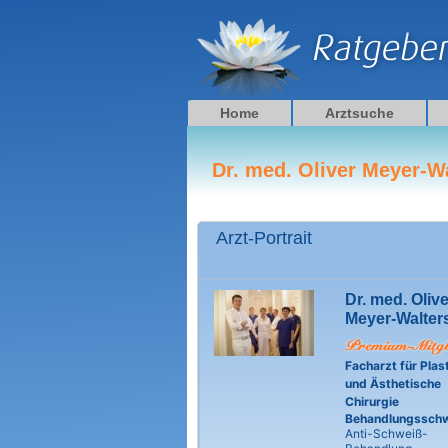
Zum
Inhalt
springen
Home
Arztsuche
Dr. med. Oliver Meyer-W
Arzt-Portrait
Dr. med. Olive
Meyer-Walter
Facharzt für Plas
und Ästhetische
Chirurgie
Behandlungssch
Anti-Schweiß-