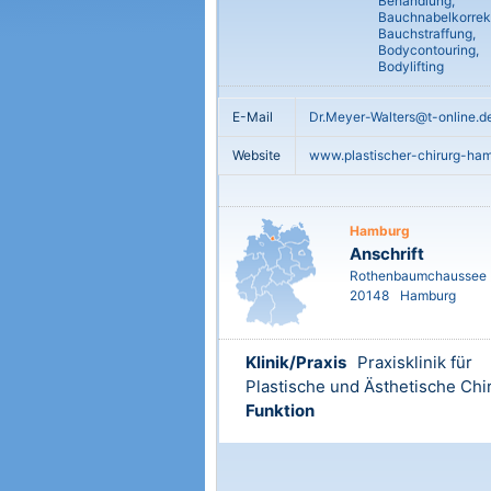
Behandlung,
Bauchnabelkorrekt
Bauchstraffung,
Bodycontouring,
Bodylifting
E-Mail
Dr.Meyer-Walters@t-online.d
Website
www.plastischer-chirurg-ha
Hamburg
Anschrift
Rothenbaumchaussee
20148
Hamburg
Klinik/Praxis
Praxisklinik für
Plastische und Ästhetische Chi
Funktion