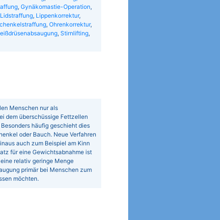
affung
,
Gynäkomastie-Operation
,
Lidstraffung
,
Lippenkorrektur
,
chenkelstraffung
,
Ohrenkorrektur
,
eißdrüsenabsaugung
,
Stirnlifting
,
elen Menschen nur als
bei dem überschüssige Fettzellen
 Besonders häufig geschieht dies
henkel oder Bauch. Neue Verfahren
hinaus auch zum Beispiel am Kinn
atz für eine Gewichtsabnahme ist
 eine relativ geringe Menge
augung primär bei Menschen zum
lassen möchten.