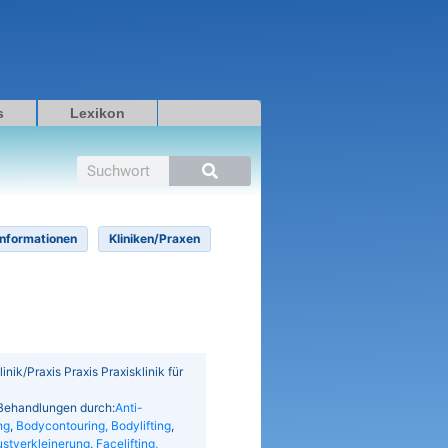
s
Lexikon
Suche
Informationen
Kliniken/Praxen
inik/Praxis Praxis Praxisklinik für
/Behandlungen durch:
Anti-
ng
,
Bodycontouring, Bodylifting
,
ustverkleinerung
,
Facelifting,