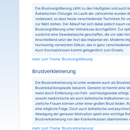
Die Brustvergrößerung zählt zu den häufigsten und auch bel
Ästhetischen Chirurgie. Im Laufe der Jahrzehnte wurden 
verbessert, so dass heute verschiedenste Techniken für
zur Wahl stehen. Der Ablauf hat sich dabei jedoch kaum ve
Brustvergrößerung unter Vollnarkose durchgeführt. Zur op
zunächst eine Gewebetasche geschaffen, die vor oder hin
Anschließend setzt der Arzt das Implantat ein. Moderne Im
hochwertig vernetztem Silikon, das in ganz verschiedenen 
Auch Kochsalzkissen kommt gelegentlich zum Einsatz.
mehr zum Thema 'Brustvergrößerung'
Brustverkleinerung
Die Brustverkleinerung ist unter anderem auch als Brustred
Brustreduktionsplastik bekannt. Gemeint ist hiermit eine Ve
meist durch Entfernung von Fett- und Hautgewebe erfolgt
sowohl medizinische als auch ästhetische Indikationen zu
zierliche Frauen können unter einer großen Brust leiden
eine mögliche Folge. Doch auch ästhetische und psychisch
Abwägung der genauen Motivation spielt eine wichtige Roll
Brustverkleinerung von den Krankenkassen übernommen wi
mehr zum Thema 'Brustverkleinerung'