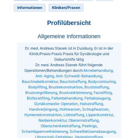
Informationen
Kliniken/Praxen
Profilübersicht
Allgemeine Informationen
Dr. med. Andreas Stanek ist in Duisburg. Er ist in der
Klinik/Praxis Praxis Praxis für Gynäkologie und
Geburtshilfe tätig
Dr. med. Andreas Stanek führt folgende
Operationen/Behandlungen durch:
Aknebehandlung
,
Anti-Aging
,
Anti-Schweiß-Behandlung
,
Bauchnabelkorrektur
,
Bauchstraffung
,
Bodycontouring,
Bodylifting
,
Brustrekonstruktion
,
Bruststraffung
,
Brustvergrößerung
,
Brustverkleinerung
,
Facelifting,
Biofacelifting
,
Faltenbehandlung
,
Fettabsaugung
,
Gynäkomastie-Operation
,
Halsstraffung
,
Handverjüngung
,
Hohlwarzen, Schlupfwarzen
,
Hymenrekonstruktion
,
Lidstraffung
,
Lippenkorrektur
,
Narbenkorrektur
,
Oberarmstraffung
,
Oberschenkelstraffung
,
Peelings
,
Schamlippenverkleinerung
,
Schweißdrüsenabsaugung
,
Ultraschall-Fettabbau
,
Vaginalstraffung