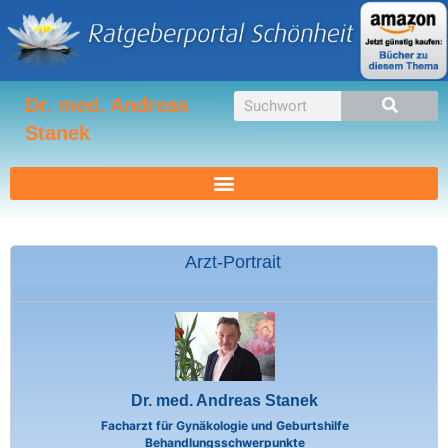
Zum
Inhalt
springen
Suche
Dr. med. Andreas
Stanek
Arzt-Portrait
Dr. med. Andreas Stanek
Facharzt für Gynäkologie und Geburtshilfe
Behandlungsschwerpunkte