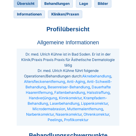
Übersicht
Behandlungen
Lage
Bilder
Informationen
Kliniken/Praxen
Profilübersicht
Allgemeine Informationen
Dr. med. Ulrich Kühne ist in Bad Soden. Er ist in der
Klinik/Praxis Praxis Praxis für Ästhetische Dermatologie
tätig
Dr. med. Ulrich Kühne führt folgende
Operationen/Behandlungen durch:
Aknebehandlung
,
Altersfleckenentfernung
,
Anti-Aging
,
Anti-Schweiß-
Behandlung
,
Besenreiser-Behandlung
,
Dauerhafte
Haarentfernung
,
Faltenbehandlung
,
Halsstraffung
,
Handverjüngung
,
Kinnkorrektur
,
Krampfadern-
Behandlung
,
Laserbehandlung
,
Lippenkorrektur
,
Microdermabrasion
,
Muttermalentfernung
,
Narbenkorrektur
,
Nasenkorrektur
,
Ohrenkorrektur
,
Peelings
,
Profilkorrektur
Behandlungsschwerpunkte