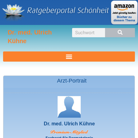
Zum
Inhalt
springen
Suche
Dr. med. Ulrich
Kühne
Arzt-Portrait
Dr. med. Ulrich Kühne
Facharzt für Dermatologie