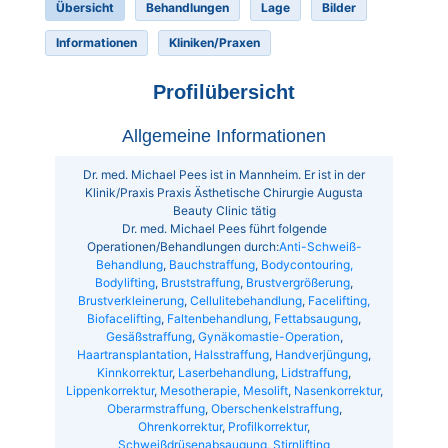
Übersicht
Behandlungen
Lage
Bilder
Informationen
Kliniken/Praxen
Profilübersicht
Allgemeine Informationen
Dr. med. Michael Pees ist in Mannheim. Er ist in der
Klinik/Praxis Praxis Ästhetische Chirurgie Augusta
Beauty Clinic tätig
Dr. med. Michael Pees führt folgende
Operationen/Behandlungen durch:
Anti-Schweiß-
Behandlung
,
Bauchstraffung
,
Bodycontouring,
Bodylifting
,
Bruststraffung
,
Brustvergrößerung
,
Brustverkleinerung
,
Cellulitebehandlung
,
Facelifting,
Biofacelifting
,
Faltenbehandlung
,
Fettabsaugung
,
Gesäßstraffung
,
Gynäkomastie-Operation
,
Haartransplantation
,
Halsstraffung
,
Handverjüngung
,
Kinnkorrektur
,
Laserbehandlung
,
Lidstraffung
,
Lippenkorrektur
,
Mesotherapie, Mesolift
,
Nasenkorrektur
,
Oberarmstraffung
,
Oberschenkelstraffung
,
Ohrenkorrektur
,
Profilkorrektur
,
Schweißdrüsenabsaugung
,
Stirnlifting