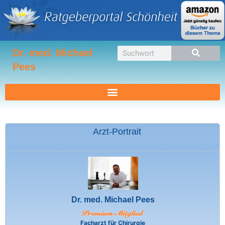
Zum
Inhalt
springen
Suche
Dr. med. Michael
Pees
Arzt-Portrait
Dr. med. Michael Pees
Facharzt für Chirurgie