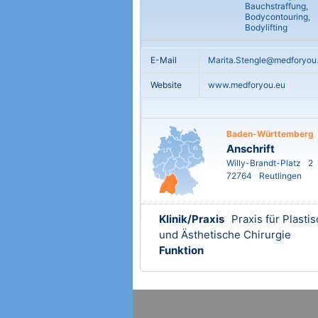
Bauchstraffung,
Bodycontouring,
Bodylifting
E-Mail
Marita.Stengle@medforyou
Website
www.medforyou.eu
Baden-Württemberg
Anschrift
Willy-Brandt-Platz
2
72764
Reutlingen
Klinik/Praxis
Praxis für Plasti
und Ästhetische Chirurgie
Funktion