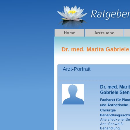
Zum
Inhalt
springen
Home
Arztsuche
Dr. med. Marita Gabriele
Arzt-Portrait
Dr. med. Mari
Gabriele Sten
Facharzt für Plas
und Ästhetische
Chirurgie
Behandlungssch
Altersfleckenentf
Anti-Schweiß-
Behandlung,