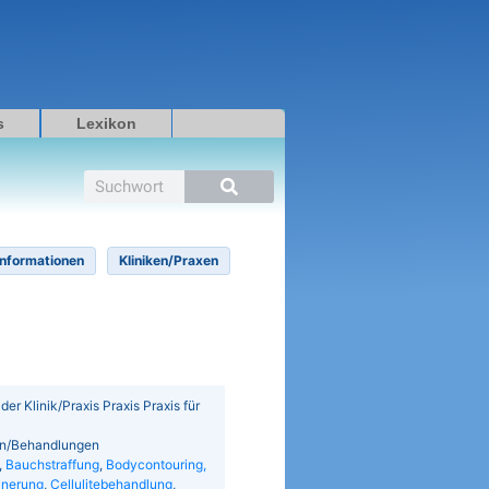
s
Lexikon
Suche
Informationen
Kliniken/Praxen
 der Klinik/Praxis Praxis Praxis für
nen/Behandlungen
,
Bauchstraffung
,
Bodycontouring,
inerung
,
Cellulitebehandlung
,