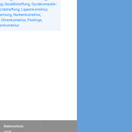
ng
,
Gesäßstraffung
,
Gynäkomastie-
Lidstraffung
,
Lippenkorrektur
,
fernung
,
Narbenkorrektur
,
,
Ohrenkorrektur
,
Peelings
,
enkorrektur
Datenschutz