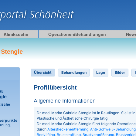
Kliniksuche
Operationen/Behandlungen
New
 Stengle
Übersicht
Behandlungen
Lage
Bilder
Profilübersicht
ta
gle
Allgemeine Informationen
tische
Dr. med. Marita Gabriele Stengle ist in Reutlingen. Sie ist in
Plastische und Ästhetische Chirurgie tätig
werpunkte
Dr. med. Marita Gabriele Stengle führt folgende Operatio
ernung,
durch:
Altersfleckenentfernung
,
Anti-Schweiß-Behandlung
Bodylifting
,
Bruststraffung
,
Brustvergrößerung
,
Brustverkle