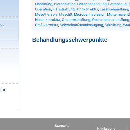
Facelifting, Biofacelifting
,
Faltenbehandlung
,
Fettabsaugu
Operation
,
Halsstraffung
,
Kinnkorrektur
,
Laserbehandlung
,
Mesotherapie, Mesolift
,
Microdermabrasion
,
Muttermalent
Nasenkorrektur
,
Oberarmstraffung
,
Oberschenkelstraffung
.eu
Profilkorrektur
,
Schweißdrüsenabsaugung
,
Stirnlifting
,
Wad
Behandlungsschwerpunkte
sche
Startseite
Kliniksuche