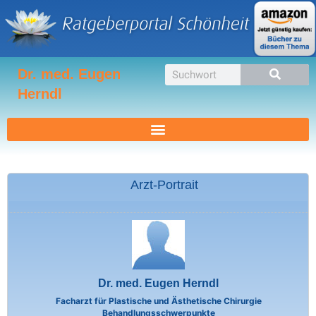
Zum
Inhalt
springen
Suche
Dr. med. Eugen
Herndl
Arzt-Portrait
Dr. med. Eugen Herndl
Facharzt für Plastische und Ästhetische Chirurgie
Behandlungsschwerpunkte