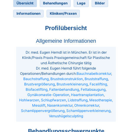
Übersicht
Behandlungen
Lage
Bilder
Informationen
Kliniken/Praxen
Profilübersicht
Allgemeine Informationen
Dr. med. Eugen Herndl ist in München. Er ist in der
Klinik/Praxis Praxis Praxisgemeinschaft für Plastische
und Ästhetische Chirurgie tätig
Dr. med. Eugen Herndl führt folgende
Operationen/Behandlungen durch:
Bauchnabelkorrektur
,
Bauchstraffung
,
Brustrekonstruktion
,
Bruststraffung
,
Brustvergrößerung
,
Brustverkleinerung
,
Facelifting,
Biofacelifting
,
Faltenbehandlung
,
Fettabsaugung
,
Gynäkomastie-Operation
,
Haartransplantation
,
Hohlwarzen, Schlupfwarzen
,
Lidstraffung
,
Mesotherapie,
Mesolift
,
Nasenkorrektur
,
Ohrenkorrektur
,
Schamlippenvergrößerung
,
Schamlippenverkleinerung
,
Venushügelsculpting
Behandlungsschwerpunkte