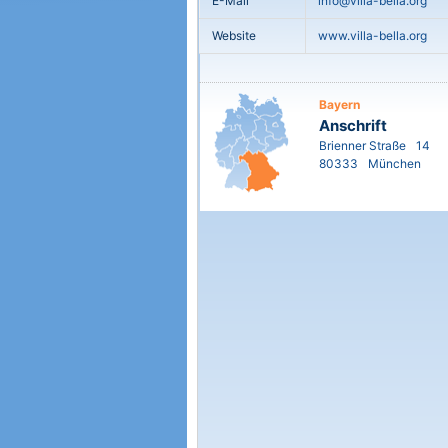
E-Mail
info@villa-bella.org
Website
www.villa-bella.org
Bayern
Anschrift
Brienner Straße
14
80333
München