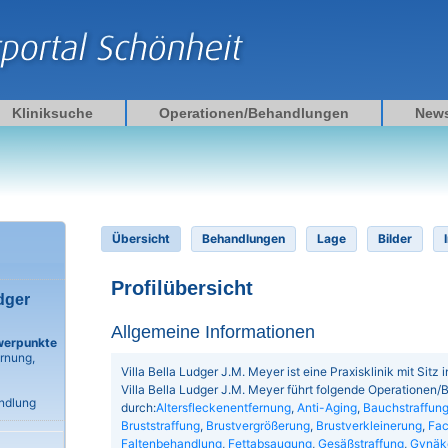
Kliniksuche
Operationen/Behandlungen
New
Übersicht
Behandlungen
Lage
Bilder
Profilübersicht
udger
Allgemeine Informationen
werpunkte
ernung,
Villa Bella Ludger J.M. Meyer ist eine Praxisklinik mit Sitz
Villa Bella Ludger J.M. Meyer führt folgende Operationen
ndlung
durch:
Altersfleckenentfernung
,
Anti-Aging
,
Bauchstraffun
Bruststraffung
,
Brustvergrößerung
,
Brustverkleinerung
,
Fac
Faltenbehandlung
,
Fettabsaugung
,
Gesäßstraffung
,
Gynäk