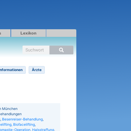
s
Lexikon
Suche
Informationen
Ärzte
 in München
/Behandlungen
g
,
Besenreiser-Behandlung
,
elifting, Biofacelifting
,
omastie-Operation
,
Halsstraffung
,