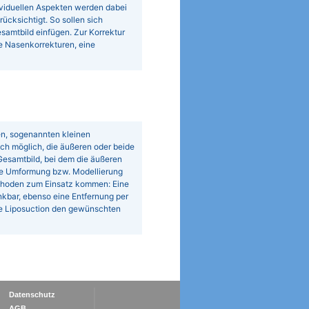
ividuellen Aspekten werden dabei
cksichtigt. So sollen sich
esamtbild einfügen. Zur Korrektur
ie Nasenkorrekturen, eine
en, sogenannten kleinen
uch möglich, die äußeren oder beide
 Gesamtbild, bei dem die äußeren
ine Umformung bzw. Modellierung
ethoden zum Einsatz kommen: Eine
nkbar, ebenso eine Entfernung per
ale Liposuction den gewünschten
Datenschutz
AGB