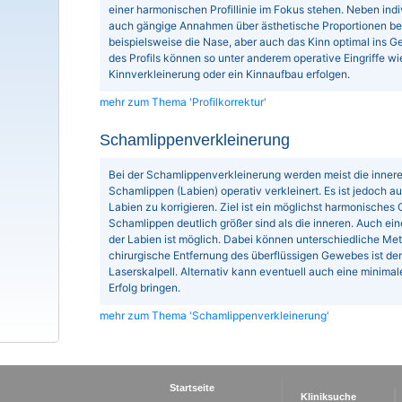
einer harmonischen Profillinie im Fokus stehen. Neben ind
auch gängige Annahmen über ästhetische Proportionen berü
beispielsweise die Nase, aber auch das Kinn optimal ins G
des Profils können so unter anderem operative Eingriffe w
Kinnverkleinerung oder ein Kinnaufbau erfolgen.
mehr zum Thema 'Profilkorrektur'
Schamlippenverkleinerung
Bei der Schamlippenverkleinerung werden meist die inner
Schamlippen (Labien) operativ verkleinert. Es ist jedoch a
Labien zu korrigieren. Ziel ist ein möglichst harmonisches
Schamlippen deutlich größer sind als die inneren. Auch e
der Labien ist möglich. Dabei können unterschiedliche M
chirurgische Entfernung des überflüssigen Gewebes ist de
Laserskalpell. Alternativ kann eventuell auch eine minim
Erfolg bringen.
mehr zum Thema 'Schamlippenverkleinerung'
Startseite
Kliniksuche