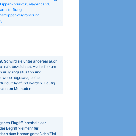
Lippenkorrektur
,
Magenband,
armstraffung
,
hamlippenvergrößerung
,
ng
t. So wird sie unter anderem auch
plastik bezeichnet. Auch die zum
h Ausgangssituation und
gewebe abgesaugt, eine
tur durchgeführt werden. Häufig
enannten Methoden.
enen Eingriff innerhalb der
er Begriff vielmehr für
edoch dem Namen gemäß das Ziel