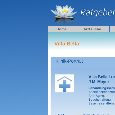
Zum
Inhalt
springen
Home
Arztsuche
Villa Bella
Klinik-Portrait
Villa Bella L
J.M. Meyer
Behandlungssch
Altersfleckenentf
Anti-Aging,
Bauchstraffung,
Besenreiser-Beha