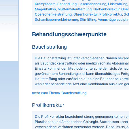
Krampfadern-Behandlung
,
Laserbehandlung
,
Lidstraffung
,
Magenballon
,
Muttermalentfernung
,
Narbenkorrektur
,
Ober
Oberschenkelstraffung
,
Ohrenkorrektur
,
Profilkorrektur
,
Sc
Schamlippenverkleinerung
,
Stirnlifting
,
Venushügelsculpti
Behandlungsschwerpunkte
Bauchstraffung
Die Bauchstraffung ist unter verschiedenen Namen bekann
als Bauchdeckenstraffung oder medizinisch als Abdominal
Einsatz kommenden Methoden unterscheiden sich: Je nac
gewünschtem Behandlungsziel kann überschüssiges Fett
Hautstraffung oder zusätzlich auch eine Bauchnabelkorrek
wählt der behandelnde Arzt eine Kombination aus allen g
mehr zum Thema 'Bauchstraffung'
Profilkorrektur
Die Profilkorrektur bezeichnet streng genommen keinen eig
Plastischen und Ästhetischen Chirurgie. Stattdessen kann d
verschiedene Verfahren verwendet werden. Dabei muss j