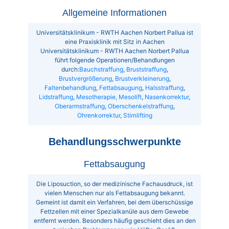
Allgemeine Informationen
Universitätsklinikum - RWTH Aachen Norbert Pallua ist
eine Praxisklinik mit Sitz in Aachen
Universitätsklinikum - RWTH Aachen Norbert Pallua
führt folgende Operationen/Behandlungen
durch:
Bauchstraffung
,
Bruststraffung
,
Brustvergrößerung
,
Brustverkleinerung
,
Faltenbehandlung
,
Fettabsaugung
,
Halsstraffung
,
Lidstraffung
,
Mesotherapie, Mesolift
,
Nasenkorrektur
,
Oberarmstraffung
,
Oberschenkelstraffung
,
Ohrenkorrektur
,
Stirnlifting
Behandlungsschwerpunkte
Fettabsaugung
Die Liposuction, so der medizinische Fachausdruck, ist
vielen Menschen nur als Fettabsaugung bekannt.
Gemeint ist damit ein Verfahren, bei dem überschüssige
Fettzellen mit einer Spezialkanüle aus dem Gewebe
entfernt werden. Besonders häufig geschieht dies an den