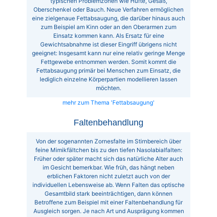
typischen Problemzonen wie Hüfte, Gesäß,
Oberschenkel oder Bauch. Neue Verfahren ermöglichen
eine zielgenaue Fettabsaugung, die darüber hinaus auch
zum Beispiel am Kinn oder an den Oberarmen zum
Einsatz kommen kann. Als Ersatz für eine
Gewichtsabnahme ist dieser Eingriff übrigens nicht
geeignet: Insgesamt kann nur eine relativ geringe Menge
Fettgewebe entnommen werden. Somit kommt die
Fettabsaugung primär bei Menschen zum Einsatz, die
lediglich einzelne Körperpartien modellieren lassen
möchten.
mehr zum Thema 'Fettabsaugung'
Faltenbehandlung
Von der sogenannten Zornesfalte im Stirnbereich über
feine Mimikfältchen bis zu den tiefen Nasolabialfalten:
Früher oder später macht sich das natürliche Alter auch
im Gesicht bemerkbar. Wie früh, das hängt neben
erblichen Faktoren nicht zuletzt auch von der
individuellen Lebensweise ab. Wenn Falten das optische
Gesamtbild stark beeinträchtigen, dann können
Betroffene zum Beispiel mit einer Faltenbehandlung für
Ausgleich sorgen. Je nach Art und Ausprägung kommen