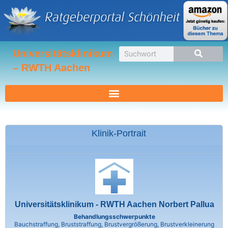
Zum
Inhalt
springen
Suche
Universitätsklinikum
– RWTH Aachen
Klinik-Portrait
Universitätsklinikum - RWTH Aachen Norbert Pallua
Behandlungsschwerpunkte
Bauchstraffung, Bruststraffung, Brustvergrößerung, Brustverkleinerung