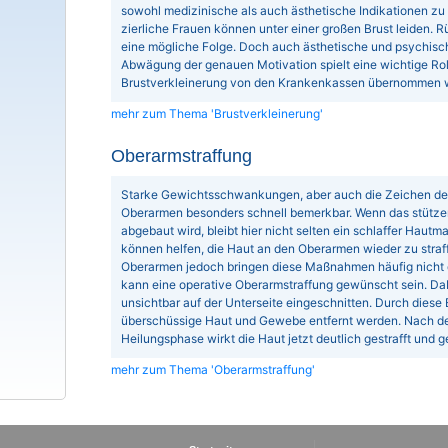
sowohl medizinische als auch ästhetische Indikationen zu
zierliche Frauen können unter einer großen Brust leiden
eine mögliche Folge. Doch auch ästhetische und psychisch
Abwägung der genauen Motivation spielt eine wichtige Roll
Brustverkleinerung von den Krankenkassen übernommen wi
mehr zum Thema 'Brustverkleinerung'
Oberarmstraffung
Starke Gewichtsschwankungen, aber auch die Zeichen de
Oberarmen besonders schnell bemerkbar. Wenn das stütz
abgebaut wird, bleibt hier nicht selten ein schlaffer Haut
können helfen, die Haut an den Oberarmen wieder zu straffe
Oberarmen jedoch bringen diese Maßnahmen häufig nicht
kann eine operative Oberarmstraffung gewünscht sein. Dab
unsichtbar auf der Unterseite eingeschnitten. Durch diese
überschüssige Haut und Gewebe entfernt werden. Nach de
Heilungsphase wirkt die Haut jetzt deutlich gestrafft und ge
mehr zum Thema 'Oberarmstraffung'