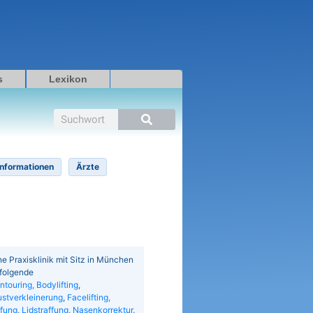
s
Lexikon
Suche
Informationen
Ärzte
e Praxisklinik mit Sitz in München
 folgende
touring, Bodylifting
,
ustverkleinerung
,
Facelifting,
ffung
,
Lidstraffung
,
Nasenkorrektur
,