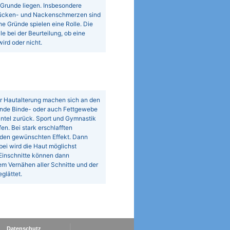
 Grunde liegen. Insbesondere
. Rücken- und Nackenschmerzen sind
e Gründe spielen eine Rolle. Die
e bei der Beurteilung, ob eine
rd oder nicht.
r Hautalterung machen sich an den
ende Binde- oder auch Fettgewebe
mantel zurück. Sport und Gymnastik
n. Bei stark erschlafften
 den gewünschten Effekt. Dann
ei wird die Haut möglichst
 Einschnitte können dann
m Vernähen aller Schnitte und der
glättet.
Datenschutz