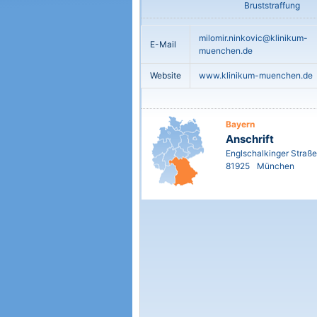
Bruststraffung
milomir.ninkovic@klinikum-
E-Mail
muenchen.de
Website
www.klinikum-muenchen.de
Bayern
Anschrift
Englschalkinger Straße
81925
München