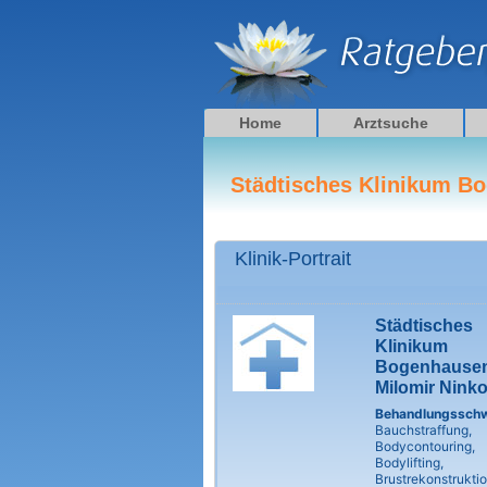
Zum
Inhalt
springen
Home
Arztsuche
Städtisches Klinikum B
Klinik-Portrait
Städtisches
Klinikum
Bogenhause
Milomir Ninko
Behandlungssch
Bauchstraffung,
Bodycontouring,
Bodylifting,
Brustrekonstruktio