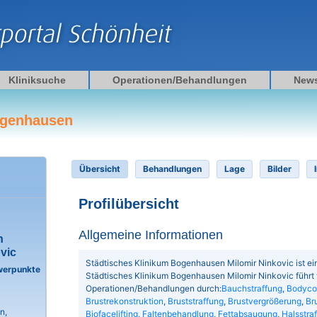
Kliniksuche
Operationen/Behandlungen
New
ogenhausen
Übersicht
Behandlungen
Lage
Bilder
Profilübersicht
Allgemeine Informationen
n
vic
Städtisches Klinikum Bogenhausen Milomir Ninkovic ist ein
werpunkte
Städtisches Klinikum Bogenhausen Milomir Ninkovic führt
Operationen/Behandlungen durch:
Bauchstraffung
,
Bodycon
Brustrekonstruktion
,
Bruststraffung
,
Brustvergrößerung
,
Br
n,
Biofacelifting
,
Faltenbehandlung
,
Fettabsaugung
,
Halsstra