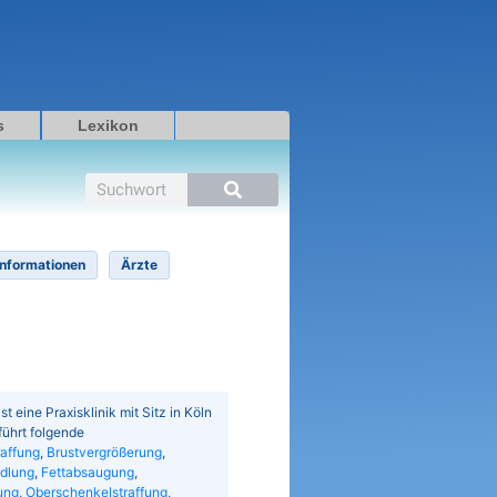
s
Lexikon
Suche
Informationen
Ärzte
st eine Praxisklinik mit Sitz in Köln
 führt folgende
raffung
,
Brustvergrößerung
,
dlung
,
Fettabsaugung
,
ung
,
Oberschenkelstraffung
,