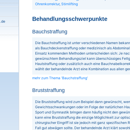
Ohrenkorrektur
,
Stirnlifting
Behandlungsschwerpunkte
k.de
Bauchstraffung
Die Bauchstraffung ist unter verschiedenen Namen bekann
als Bauchdeckenstraffung oder medizinisch als Abdominal
Einsatz kommenden Methoden unterscheiden sich: Je nac
gewünschtem Behandlungsziel kann überschüssiges Fett
Hautstraffung oder zusätzlich auch eine Bauchnabelkorrek
wählt der behandelnde Arzt eine Kombination aus allen g
mehr zum Thema 'Bauchstraffung'
Bruststraffung
Die Bruststraffung wird zum Beispiel dann gewünscht, wenn 
Gewichtsschwankungen oder im Folge der natürlichen Hautal
Sport und Gymnastik bringen dann häufig nicht den gewünsc
kann eine Bruststraffung die einzige Möglichkeit zur optis
chirurgischer Eingriff ist sie jedoch mit ganz spezifischen
Fall gut abwägen sollte. Der behandelnde Arzt klärt sowohl