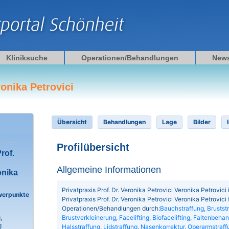
Kliniksuche
Operationen/Behandlungen
New
ronika Petrovici
Übersicht
Behandlungen
Lage
Bilder
Profilübersicht
rof.
Allgemeine Informationen
onika
Privatpraxis Prof. Dr. Veronika Petrovici Veronika Petrovici i
werpunkte
Privatpraxis Prof. Dr. Veronika Petrovici Veronika Petrovici
Operationen/Behandlungen durch:
Bauchstraffung
,
Brustst
Brustverkleinerung
,
Facelifting, Biofacelifting
,
Faltenbehan
,
g
Halsstraffung
,
Lidstraffung
,
Nasenkorrektur
,
Oberarmstraff