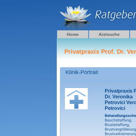
Zum
Inhalt
springen
Home
Arztsuche
Privatpraxis Prof. Dr. Ve
Klinik-Portrait
Privatpraxis P
Dr. Veronika
Petrovici Ver
Petrovici
Behandlungssch
Bauchstraffung,
Bruststraffung,
Brustvergrößerung
Brustverkleinerun