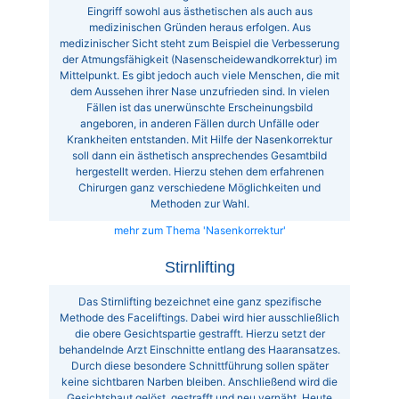
Eingriff sowohl aus ästhetischen als auch aus
medizinischen Gründen heraus erfolgen. Aus
medizinischer Sicht steht zum Beispiel die Verbesserung
der Atmungsfähigkeit (Nasenscheidewandkorrektur) im
Mittelpunkt. Es gibt jedoch auch viele Menschen, die mit
dem Aussehen ihrer Nase unzufrieden sind. In vielen
Fällen ist das unerwünschte Erscheinungsbild
angeboren, in anderen Fällen durch Unfälle oder
Krankheiten entstanden. Mit Hilfe der Nasenkorrektur
soll dann ein ästhetisch ansprechendes Gesamtbild
hergestellt werden. Hierzu stehen dem erfahrenen
Chirurgen ganz verschiedene Möglichkeiten und
Methoden zur Wahl.
mehr zum Thema 'Nasenkorrektur'
Stirnlifting
Das Stirnlifting bezeichnet eine ganz spezifische
Methode des Faceliftings. Dabei wird hier ausschließlich
die obere Gesichtspartie gestrafft. Hierzu setzt der
behandelnde Arzt Einschnitte entlang des Haaransatzes.
Durch diese besondere Schnittführung sollen später
keine sichtbaren Narben bleiben. Anschließend wird die
Gesichtshaut gelöst, gestrafft und neu vernäht. Heute