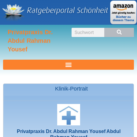
Zum
Inhalt
springen
Suche
Privatpraxis Dr.
Abdul Rahman
Yousef
Klinik-Portrait
Privatpraxis Dr. Abdul Rahman Yousef Abdul