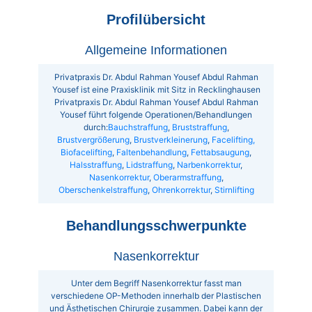
Profilübersicht
Allgemeine Informationen
Privatpraxis Dr. Abdul Rahman Yousef Abdul Rahman
Yousef ist eine Praxisklinik mit Sitz in Recklinghausen
Privatpraxis Dr. Abdul Rahman Yousef Abdul Rahman
Yousef führt folgende Operationen/Behandlungen
durch:
Bauchstraffung
,
Bruststraffung
,
Brustvergrößerung
,
Brustverkleinerung
,
Facelifting,
Biofacelifting
,
Faltenbehandlung
,
Fettabsaugung
,
Halsstraffung
,
Lidstraffung
,
Narbenkorrektur
,
Nasenkorrektur
,
Oberarmstraffung
,
Oberschenkelstraffung
,
Ohrenkorrektur
,
Stirnlifting
Behandlungsschwerpunkte
Nasenkorrektur
Unter dem Begriff Nasenkorrektur fasst man
verschiedene OP-Methoden innerhalb der Plastischen
und Ästhetischen Chirurgie zusammen. Dabei kann der