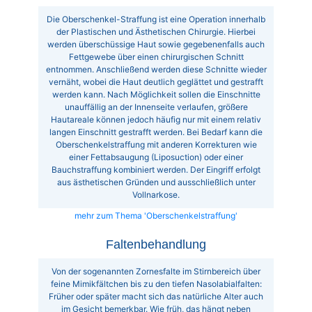
Die Oberschenkel-Straffung ist eine Operation innerhalb
der Plastischen und Ästhetischen Chirurgie. Hierbei
werden überschüssige Haut sowie gegebenenfalls auch
Fettgewebe über einen chirurgischen Schnitt
entnommen. Anschließend werden diese Schnitte wieder
vernäht, wobei die Haut deutlich geglättet und gestrafft
werden kann. Nach Möglichkeit sollen die Einschnitte
unauffällig an der Innenseite verlaufen, größere
Hautareale können jedoch häufig nur mit einem relativ
langen Einschnitt gestrafft werden. Bei Bedarf kann die
Oberschenkelstraffung mit anderen Korrekturen wie
einer Fettabsaugung (Liposuction) oder einer
Bauchstraffung kombiniert werden. Der Eingriff erfolgt
aus ästhetischen Gründen und ausschließlich unter
Vollnarkose.
mehr zum Thema 'Oberschenkelstraffung'
Faltenbehandlung
Von der sogenannten Zornesfalte im Stirnbereich über
feine Mimikfältchen bis zu den tiefen Nasolabialfalten:
Früher oder später macht sich das natürliche Alter auch
im Gesicht bemerkbar. Wie früh, das hängt neben