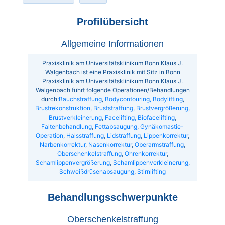
Profilübersicht
Allgemeine Informationen
Praxisklinik am Universitätsklinikum Bonn Klaus J.
Walgenbach ist eine Praxisklinik mit Sitz in Bonn
Praxisklinik am Universitätsklinikum Bonn Klaus J.
Walgenbach führt folgende Operationen/Behandlungen
durch:
Bauchstraffung
,
Bodycontouring, Bodylifting
,
Brustrekonstruktion
,
Bruststraffung
,
Brustvergrößerung
,
Brustverkleinerung
,
Facelifting, Biofacelifting
,
Faltenbehandlung
,
Fettabsaugung
,
Gynäkomastie-
Operation
,
Halsstraffung
,
Lidstraffung
,
Lippenkorrektur
,
Narbenkorrektur
,
Nasenkorrektur
,
Oberarmstraffung
,
Oberschenkelstraffung
,
Ohrenkorrektur
,
Schamlippenvergrößerung
,
Schamlippenverkleinerung
,
Schweißdrüsenabsaugung
,
Stirnlifting
Behandlungsschwerpunkte
Oberschenkelstraffung