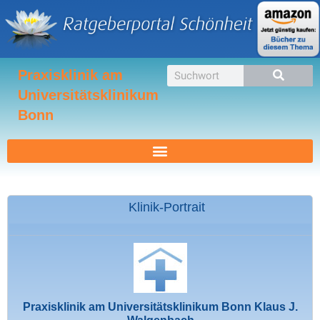
Zum
Inhalt
springen
Suche
Praxisklinik am
Universitätsklinikum
Bonn
Klinik-Portrait
Praxisklinik am Universitätsklinikum Bonn Klaus J.