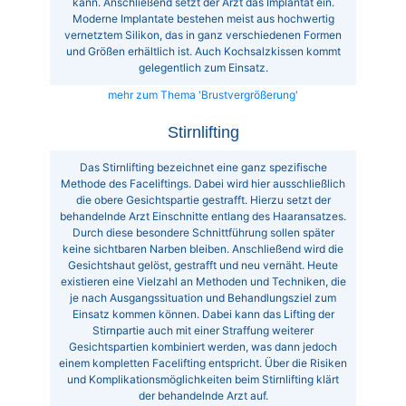
kann. Anschließend setzt der Arzt das Implantat ein.
Moderne Implantate bestehen meist aus hochwertig
vernetztem Silikon, das in ganz verschiedenen Formen
und Größen erhältlich ist. Auch Kochsalzkissen kommt
gelegentlich zum Einsatz.
mehr zum Thema 'Brustvergrößerung'
Stirnlifting
Das Stirnlifting bezeichnet eine ganz spezifische
Methode des Faceliftings. Dabei wird hier ausschließlich
die obere Gesichtspartie gestrafft. Hierzu setzt der
behandelnde Arzt Einschnitte entlang des Haaransatzes.
Durch diese besondere Schnittführung sollen später
keine sichtbaren Narben bleiben. Anschließend wird die
Gesichtshaut gelöst, gestrafft und neu vernäht. Heute
existieren eine Vielzahl an Methoden und Techniken, die
je nach Ausgangssituation und Behandlungsziel zum
Einsatz kommen können. Dabei kann das Lifting der
Stirnpartie auch mit einer Straffung weiterer
Gesichtspartien kombiniert werden, was dann jedoch
einem kompletten Facelifting entspricht. Über die Risiken
und Komplikationsmöglichkeiten beim Stirnlifting klärt
der behandelnde Arzt auf.