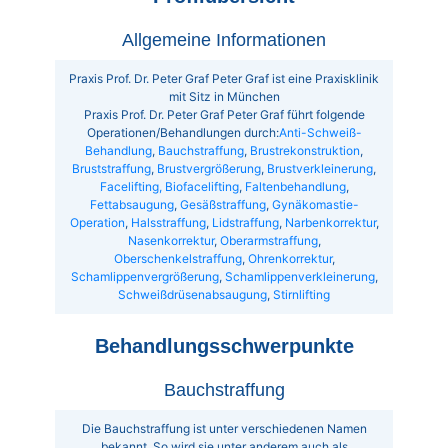
Allgemeine Informationen
Praxis Prof. Dr. Peter Graf Peter Graf ist eine Praxisklinik
mit Sitz in München
Praxis Prof. Dr. Peter Graf Peter Graf führt folgende
Operationen/Behandlungen durch:
Anti-Schweiß-
Behandlung
,
Bauchstraffung
,
Brustrekonstruktion
,
Bruststraffung
,
Brustvergrößerung
,
Brustverkleinerung
,
Facelifting, Biofacelifting
,
Faltenbehandlung
,
Fettabsaugung
,
Gesäßstraffung
,
Gynäkomastie-
Operation
,
Halsstraffung
,
Lidstraffung
,
Narbenkorrektur
,
Nasenkorrektur
,
Oberarmstraffung
,
Oberschenkelstraffung
,
Ohrenkorrektur
,
Schamlippenvergrößerung
,
Schamlippenverkleinerung
,
Schweißdrüsenabsaugung
,
Stirnlifting
Behandlungsschwerpunkte
Bauchstraffung
Die Bauchstraffung ist unter verschiedenen Namen
bekannt. So wird sie unter anderem auch als