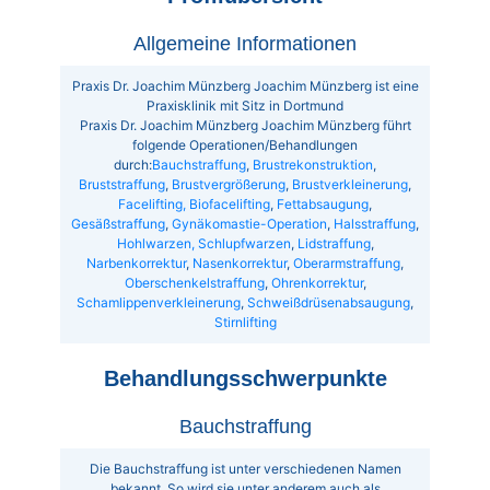
Allgemeine Informationen
Praxis Dr. Joachim Münzberg Joachim Münzberg ist eine
Praxisklinik mit Sitz in Dortmund
Praxis Dr. Joachim Münzberg Joachim Münzberg führt
folgende Operationen/Behandlungen
durch:
Bauchstraffung
,
Brustrekonstruktion
,
Bruststraffung
,
Brustvergrößerung
,
Brustverkleinerung
,
Facelifting, Biofacelifting
,
Fettabsaugung
,
Gesäßstraffung
,
Gynäkomastie-Operation
,
Halsstraffung
,
Hohlwarzen, Schlupfwarzen
,
Lidstraffung
,
Narbenkorrektur
,
Nasenkorrektur
,
Oberarmstraffung
,
Oberschenkelstraffung
,
Ohrenkorrektur
,
Schamlippenverkleinerung
,
Schweißdrüsenabsaugung
,
Stirnlifting
Behandlungsschwerpunkte
Bauchstraffung
Die Bauchstraffung ist unter verschiedenen Namen
bekannt. So wird sie unter anderem auch als