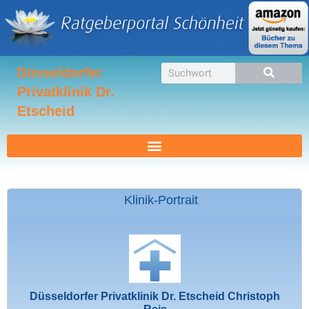
Zum
Inhalt
springen
Suche
Düsseldorfer
Privatklinik Dr.
Etscheid
Klinik-Portrait
Düsseldorfer Privatklinik Dr. Etscheid Christoph