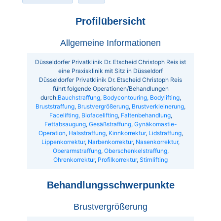
Profilübersicht
Allgemeine Informationen
Düsseldorfer Privatklinik Dr. Etscheid Christoph Reis ist
eine Praxisklinik mit Sitz in Düsseldorf
Düsseldorfer Privatklinik Dr. Etscheid Christoph Reis
führt folgende Operationen/Behandlungen
durch:
Bauchstraffung
,
Bodycontouring, Bodylifting
,
Bruststraffung
,
Brustvergrößerung
,
Brustverkleinerung
,
Facelifting, Biofacelifting
,
Faltenbehandlung
,
Fettabsaugung
,
Gesäßstraffung
,
Gynäkomastie-
Operation
,
Halsstraffung
,
Kinnkorrektur
,
Lidstraffung
,
Lippenkorrektur
,
Narbenkorrektur
,
Nasenkorrektur
,
Oberarmstraffung
,
Oberschenkelstraffung
,
Ohrenkorrektur
,
Profilkorrektur
,
Stirnlifting
Behandlungsschwerpunkte
Brustvergrößerung