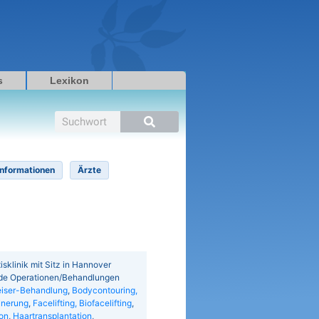
s
Lexikon
Suche
Informationen
Ärzte
xisklinik mit Sitz in Hannover
gende Operationen/Behandlungen
iser-Behandlung
,
Bodycontouring,
inerung
,
Facelifting, Biofacelifting
,
on
,
Haartransplantation
,