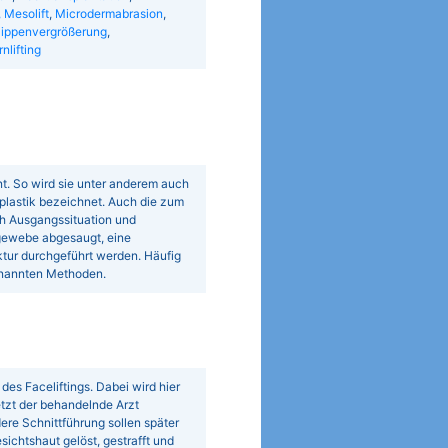
 Mesolift
,
Microdermabrasion
,
ippenvergrößerung
,
rnlifting
t. So wird sie unter anderem auch
plastik bezeichnet. Auch die zum
h Ausgangssituation und
gewebe abgesaugt, eine
tur durchgeführt werden. Häufig
enannten Methoden.
des Faceliftings. Dabei wird hier
etzt der behandelnde Arzt
ere Schnittführung sollen später
ichtshaut gelöst, gestrafft und