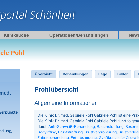
Kliniksuche
Operationen/Behandlungen
New
iele Pohl
Übersicht
Behandlungen
Lage
Bilder
Profilübersicht
 med.
Allgemeine Informationen
werpunkte
Die Klinik Dr. med. Gabriele Pohl Gabriele Pohl ist eine Pra
Die Klinik Dr. med. Gabriele Pohl Gabriele Pohl führt fol
durch:
Anti-Schweiß-Behandlung
,
Bauchstraffung
,
Besenre
ndlung,
Bodylifting
,
Bruststraffung
,
Brustvergrößerung
,
Brustverkle
Faltenbehandlung
,
Fettabsaugung
,
Gynäkomastie-Operati