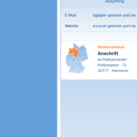
Bodylifting
E-Mail
dgp@dr-gabriele-pohl.de
Website
www.dr-gabriele-pohl.de
Niedersachsen
Anschrift
Im Pelikanviertel -
Pelikanplatz
13
30177
Hannover