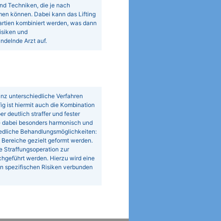
nd Techniken, die je nach
en können. Dabei kann das Lifting
partien kombiniert werden, was dann
isiken und
andelnde Arzt auf.
anz unterschiedliche Verfahren
ig ist hiermit auch die Kombination
r deutlich straffer und fester
te dabei besonders harmonisch und
hiedliche Behandlungsmöglichkeiten:
 Bereiche gezielt geformt werden.
e Straffungsoperation zur
hgeführt werden. Hierzu wird eine
gen spezifischen Risiken verbunden