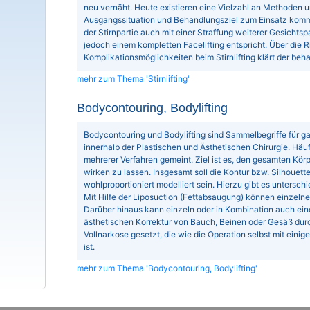
neu vernäht. Heute existieren eine Vielzahl an Methoden u
Ausgangssituation und Behandlungsziel zum Einsatz komm
der Stirnpartie auch mit einer Straffung weiterer Gesichts
jedoch einem kompletten Facelifting entspricht. Über die R
Komplikationsmöglichkeiten beim Stirnlifting klärt der beh
mehr zum Thema 'Stirnlifting'
Bodycontouring, Bodylifting
Bodycontouring und Bodylifting sind Sammelbegriffe für g
innerhalb der Plastischen und Ästhetischen Chirurgie. Häuf
mehrerer Verfahren gemeint. Ziel ist es, den gesamten Körpe
wirken zu lassen. Insgesamt soll die Kontur bzw. Silhouet
wohlproportioniert modelliert sein. Hierzu gibt es untersc
Mit Hilfe der Liposuction (Fettabsaugung) können einzelne
Darüber hinaus kann einzeln oder in Kombination auch ein
ästhetischen Korrektur von Bauch, Beinen oder Gesäß durc
Vollnarkose gesetzt, die wie die Operation selbst mit eini
ist.
mehr zum Thema 'Bodycontouring, Bodylifting'