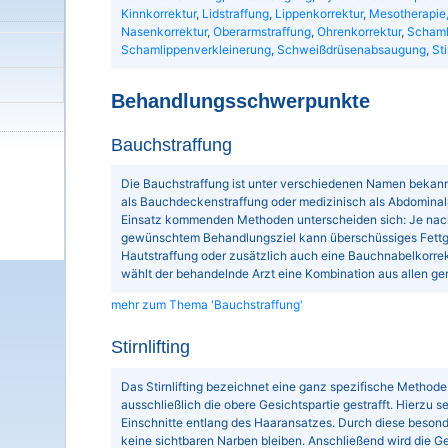
Kinnkorrektur
,
Lidstraffung
,
Lippenkorrektur
,
Mesotherapie,
Nasenkorrektur
,
Oberarmstraffung
,
Ohrenkorrektur
,
Schaml
Schamlippenverkleinerung
,
Schweißdrüsenabsaugung
,
Sti
Behandlungsschwerpunkte
Bauchstraffung
Die Bauchstraffung ist unter verschiedenen Namen bekann
als Bauchdeckenstraffung oder medizinisch als Abdominal
Einsatz kommenden Methoden unterscheiden sich: Je nac
gewünschtem Behandlungsziel kann überschüssiges Fett
Hautstraffung oder zusätzlich auch eine Bauchnabelkorrek
wählt der behandelnde Arzt eine Kombination aus allen g
mehr zum Thema 'Bauchstraffung'
Stirnlifting
Das Stirnlifting bezeichnet eine ganz spezifische Methode 
ausschließlich die obere Gesichtspartie gestrafft. Hierzu s
Einschnitte entlang des Haaransatzes. Durch diese besond
keine sichtbaren Narben bleiben. Anschließend wird die Ges