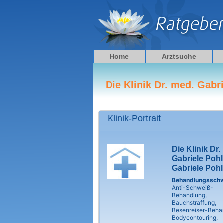
Zum
Inhalt
springen
Home
Arztsuche
Die Klinik Dr. med. Gabr
Klinik-Portrait
Die Klinik Dr.
Gabriele Pohl
Gabriele Pohl
Behandlungssch
Anti-Schweiß-
Behandlung,
Bauchstraffung,
Besenreiser-Beha
Bodycontouring,