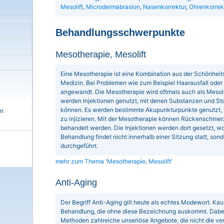
Mesolift
,
Microdermabrasion
,
Nasenkorrektur
,
Ohrenkorrek
Behandlungsschwerpunkte
Mesotherapie, Mesolift
Eine Mesotherapie ist eine Kombination aus der Schönheit
Medizin. Bei Problemen wie zum Beispiel Haarausfall oder 
angewandt. Die Mesotherapie wird oftmals auch als Mesolift
werden Injektionen genutzt, mit denen Substanzen und Sto
können. Es werden bestimmte Akupunkturpunkte genutzt, u
en
zu injizieren. Mit der Mesotherapie können Rückenschmer
behandelt werden. Die Injektionen werden dort gesetzt, wo 
Behandlung findet nicht innerhalb einer Sitzung statt, so
durchgeführt.
mehr zum Thema 'Mesotherapie, Mesolift'
Anti-Aging
Der Begriff Anti-Aging gilt heute als echtes Modewort. Ka
Behandlung, die ohne diese Bezeichnung auskommt. Dabei 
Methoden zahlreiche unseriöse Angebote, die nicht die ve