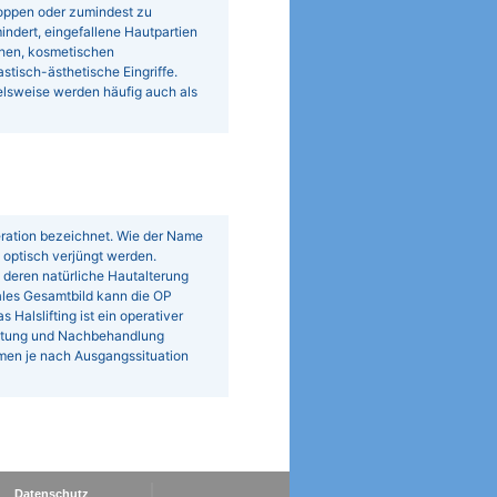
stoppen oder zumindest zu
ndert, eingefallene Hautpartien
chen, kosmetischen
tisch-ästhetische Eingriffe.
elsweise werden häufig auch als
eration bezeichnet. Wie der Name
it optisch verjüngt werden.
 deren natürliche Hautalterung
males Gesamtbild kann die OP
 Halslifting ist ein operativer
ereitung und Nachbehandlung
mmen je nach Ausgangssituation
Datenschutz