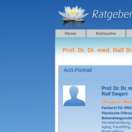
Zum
Inhalt
springen
Home
Arztsuche
Prof. Dr. Dr. med. Ralf S
Arzt-Portrait
Prof. Dr. Dr. 
Ralf Siegert
Facharzt für HNO
Plastische Chirur
Behandlungssch
Aknebehandlung, 
Aging, Facelifting,
Biofacelifting,