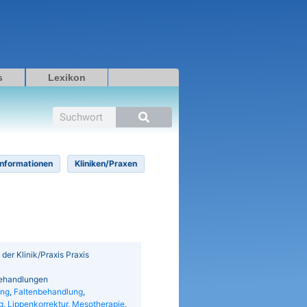
s
Lexikon
Suche
Informationen
Kliniken/Praxen
n der Klinik/Praxis Praxis
/Behandlungen
ing
,
Faltenbehandlung
,
g
,
Lippenkorrektur
,
Mesotherapie,