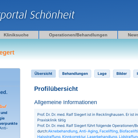
Kliniksuche
Operationen/Behandlungen
New
iegert
Übersicht
Behandlungen
Lage
Bilder
Profilübersicht
med.
Allgemeine Informationen
 und
Prof. Dr. Dr. med. Ralf Siegert ist in Recklinghausen. Er ist i
gie
Praxisklinik tätig
werpunkte
Prof. Dr. Dr. med. Ralf Siegert führt folgende Operationen
Anti-
durch:
Aknebehandlung
,
Anti-Aging
,
Facelifting, Biofacelift
Halsstraffung
,
Kinnkorrektur
,
Laserbehandlung
,
Lidstraffun