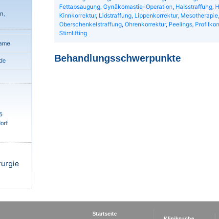
Fettabsaugung
,
Gynäkomastie-Operation
,
Halsstraffung
,
H
n,
Kinnkorrektur
,
Lidstraffung
,
Lippenkorrektur
,
Mesotherapie,
Oberschenkelstraffung
,
Ohrenkorrektur
,
Peelings
,
Profilkor
Stirnlifting
name
Behandlungsschwerpunkte
de
5
orf
rurgie
Startseite
Kliniksuche