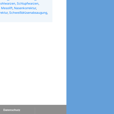
ohlwarzen, Schlupfwarzen
,
 Mesolift
,
Nasenkorrektur
,
rektur
,
Schweißdrüsenabsaugung
,
Datenschutz