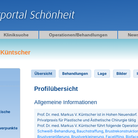
Kliniksuche
Operationen/Behandlungen
New
. Küntscher
Übersicht
Behandlungen
Lage
Bilder
Profilübersicht
Allgemeine Informationen
tische
Prof. Dr. med. Markus V. Küntscher ist in Hohen Neuendorf. Er
Privatpraxis für Plastische und Ästhetische Chirurgie tätig
Prof. Dr. med. Markus V. Küntscher führt folgende Operat
werpunkte
Schweiß-Behandlung
,
Bauchstraffung
,
Brustrekonstruktio
Brustvergrößerung
,
Brustverkleinerung
,
Facelifting, Bioface