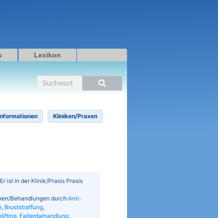
s
Lexikon
Suche
Informationen
Kliniken/Praxen
 ist in der Klinik/Praxis Praxis
ionen/Behandlungen durch:
Anti-
n
,
Bruststraffung
,
lifting
,
Faltenbehandlung
,