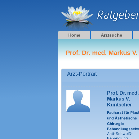
Zum
Inhalt
springen
Home
Arztsuche
Prof. Dr. med. Markus V
Arzt-Portrait
Prof. Dr. med.
Markus V.
Küntscher
Facharzt für Plas
und Ästhetische
Chirurgie
Behandlungssch
Anti-Schweiß-
Behandlung,