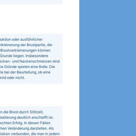
uktion oder ausführlicher
rkleinerung der Brustpartie, die
. Brustverkleinerungen können
 Grunde liegen. Insbesondere
. Rücken- und Nackenschmerzen sind
e Gründe spielen eine Rolle. Die
e bei der Beurteilung, ob eine
rd oder nicht.
die Brust durch Stillzeit,
terung deutlich erschlafft ist.
hten Erfolg. In diesen Fällen
chen Veränderung darstellen. Als
 Risiken verbunden, die man in jedem