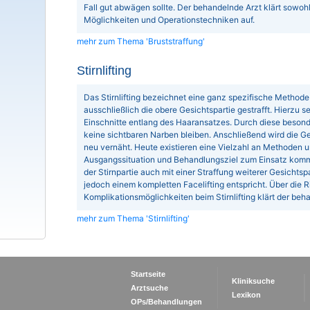
Fall gut abwägen sollte. Der behandelnde Arzt klärt sowohl
Möglichkeiten und Operationstechniken auf.
mehr zum Thema 'Bruststraffung'
Stirnlifting
Das Stirnlifting bezeichnet eine ganz spezifische Methode 
ausschließlich die obere Gesichtspartie gestrafft. Hierzu s
Einschnitte entlang des Haaransatzes. Durch diese besond
keine sichtbaren Narben bleiben. Anschließend wird die Ges
neu vernäht. Heute existieren eine Vielzahl an Methoden u
Ausgangssituation und Behandlungsziel zum Einsatz komm
der Stirnpartie auch mit einer Straffung weiterer Gesichts
jedoch einem kompletten Facelifting entspricht. Über die R
Komplikationsmöglichkeiten beim Stirnlifting klärt der beh
mehr zum Thema 'Stirnlifting'
Startseite
Kliniksuche
Arztsuche
Lexikon
OPs/Behandlungen