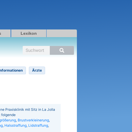
s
Lexikon
Suche
Informationen
Ärzte
ne Praxisklinik mit Sitz in La Jolla
t folgende
größerung
,
Brustverkleinerung
,
ng
,
Halsstraffung
,
Lidstraffung
,