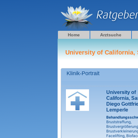
Zum
Inhalt
springen
Home
Arztsuche
University of California,
Klinik-Portrait
University of
California, S
Diego Gottfri
Lemperle
Behandlungssch
Bruststraffung,
Brustvergrößerung
Brustverkleinerung
Facelifting, Bioface