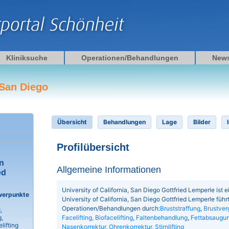
Kliniksuche
Operationen/Behandlungen
New
 San Diego
Übersicht
Behandlungen
Lage
Bilder
Profilübersicht
an
Allgemeine Informationen
ed
University of California, San Diego Gottfried Lemperle ist ei
werpunkte
University of California, San Diego Gottfried Lemperle führ
Operationen/Behandlungen durch:
Bruststraffung
,
Brustver
,
Facelifting, Biofacelifting
,
Faltenbehandlung
,
Fettabsaugu
,
lifting
Nasenkorrektur
,
Ohrenkorrektur
,
Stirnlifting