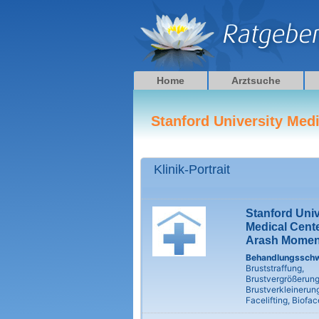
Zum
Inhalt
springen
Home
Arztsuche
Stanford University Medi
Klinik-Portrait
Stanford Univ
Medical Cent
Arash Momen
Behandlungssch
Bruststraffung,
Brustvergrößerung
Brustverkleinerung
Facelifting, Bioface