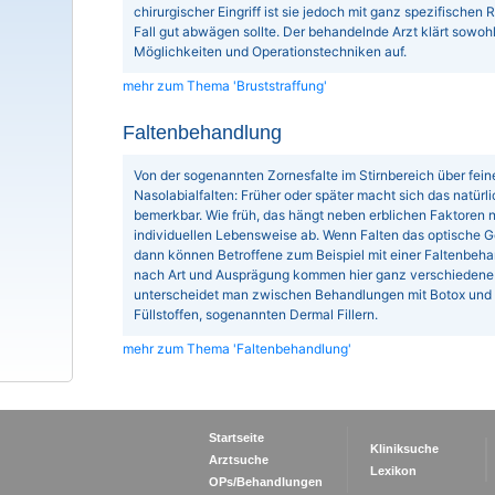
chirurgischer Eingriff ist sie jedoch mit ganz spezifischen
Fall gut abwägen sollte. Der behandelnde Arzt klärt sowohl
Möglichkeiten und Operationstechniken auf.
mehr zum Thema 'Bruststraffung'
Faltenbehandlung
Von der sogenannten Zornesfalte im Stirnbereich über fein
Nasolabialfalten: Früher oder später macht sich das natürl
bemerkbar. Wie früh, das hängt neben erblichen Faktoren n
individuellen Lebensweise ab. Wenn Falten das optische Ge
dann können Betroffene zum Beispiel mit einer Faltenbeha
nach Art und Ausprägung kommen hier ganz verschiedene 
unterscheidet man zwischen Behandlungen mit Botox und
Füllstoffen, sogenannten Dermal Fillern.
mehr zum Thema 'Faltenbehandlung'
Startseite
Kliniksuche
Arztsuche
Lexikon
OPs/Behandlungen