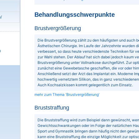
Behandlungsschwerpunkte
u/
Brustvergrößerung
Die Brustvergrößerung zählt zu den häufigsten und auch bel
Ästhetischen Chirurgie. Im Laufe der Jahrzehnte wurden 
0
verbessert, so dass heute verschiedenste Techniken für
zur Wahl stehen. Der Ablauf hat sich dabei jedoch kaum ve
Brustvergrößerung unter Vollnarkose durchgeführt. Zur op
zunächst eine Gewebetasche geschaffen, die vor oder hin
Anschließend setzt der Arzt das Implantat ein. Moderne Im
hochwertig vernetztem Silikon, das in ganz verschiedenen 
Auch Kochsalzkissen kommt gelegentlich zum Einsatz.
mehr zum Thema 'Brustvergrößerung'
Bruststraffung
Die Bruststraffung wird zum Beispiel dann gewünscht, wenn 
Gewichtsschwankungen oder im Folge der natürlichen Hautal
Sport und Gymnastik bringen dann häufig nicht den gewünsc
kann eine Bruststraffung die einzige Möglichkeit zur optis