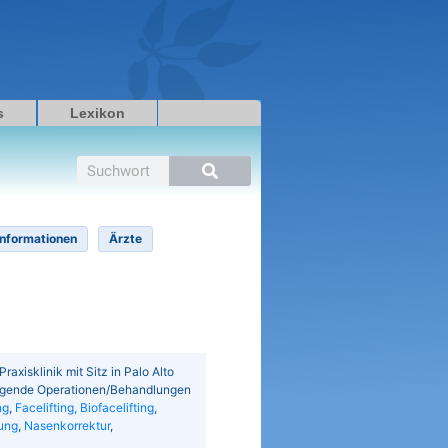
s
Lexikon
Suche
Informationen
Ärzte
axisklinik mit Sitz in Palo Alto
folgende Operationen/Behandlungen
ng
,
Facelifting, Biofacelifting
,
fung
,
Nasenkorrektur
,