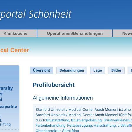
Kliniksuche
Operationen/Behandlungen
New
cal Center
Übersicht
Behandlungen
Lage
Bilder
Profilübersicht
ersity
er
Allgemeine Informationen
i
werpunkte
Stanford University Medical Center Arash Momeni ist eine Pr
Stanford University Medical Center Arash Momeni führt 
,
,
durch:
Bruststraffung
,
Brustvergrößerung
,
Brustverkleineru
lifting
Faltenbehandlung
,
Fettabsaugung
,
Halsstraffung
,
Lidstraf
Ohrenkorrektur
,
Stirnlifting