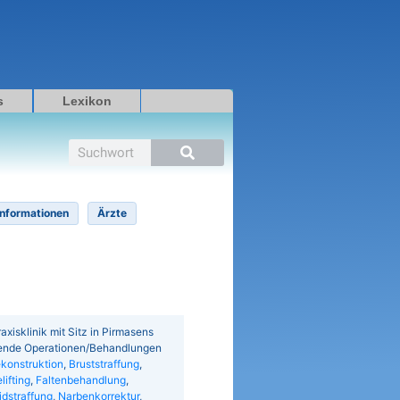
s
Lexikon
Suche
Informationen
Ärzte
xisklinik mit Sitz in Pirmasens
gende Operationen/Behandlungen
ekonstruktion
,
Bruststraffung
,
lifting
,
Faltenbehandlung
,
idstraffung
,
Narbenkorrektur
,