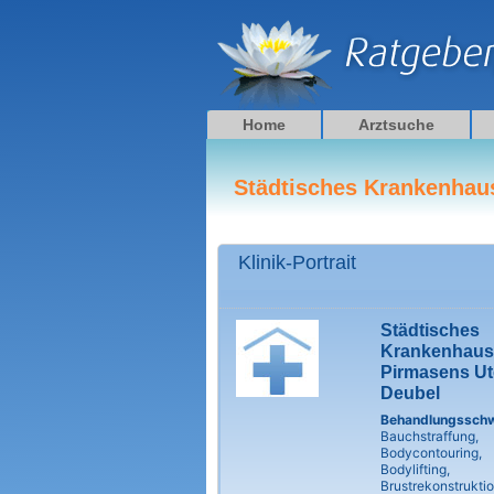
Zum
Inhalt
springen
Home
Arztsuche
Städtisches Krankenhau
Klinik-Portrait
Städtisches
Krankenhaus
Pirmasens Ut
Deubel
Behandlungssch
Bauchstraffung,
Bodycontouring,
Bodylifting,
Brustrekonstruktio