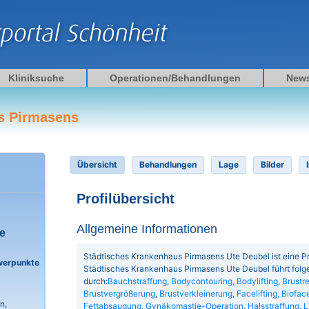
Kliniksuche
Operationen/Behandlungen
New
s Pirmasens
Übersicht
Behandlungen
Lage
Bilder
Profilübersicht
Allgemeine Informationen
e
Städtisches Krankenhaus Pirmasens Ute Deubel ist eine Pra
werpunkte
Städtisches Krankenhaus Pirmasens Ute Deubel führt fol
durch:
Bauchstraffung
,
Bodycontouring, Bodylifting
,
Brustr
Brustvergrößerung
,
Brustverkleinerung
,
Facelifting, Bioface
n,
Fettabsaugung
,
Gynäkomastie-Operation
,
Halsstraffung
,
L