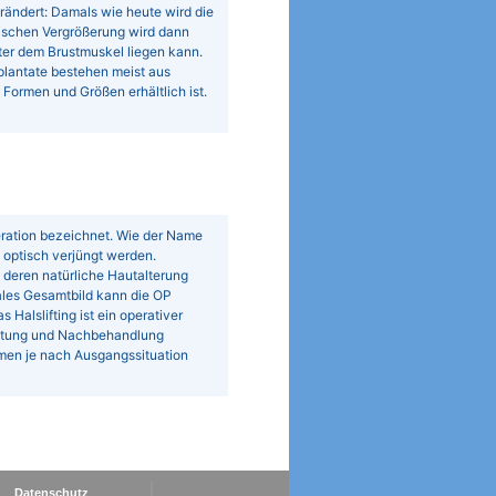
rändert: Damals wie heute wird die
tischen Vergrößerung wird dann
ter dem Brustmuskel liegen kann.
plantate bestehen meist aus
Formen und Größen erhältlich ist.
eration bezeichnet. Wie der Name
it optisch verjüngt werden.
 deren natürliche Hautalterung
males Gesamtbild kann die OP
 Halslifting ist ein operativer
ereitung und Nachbehandlung
mmen je nach Ausgangssituation
Datenschutz