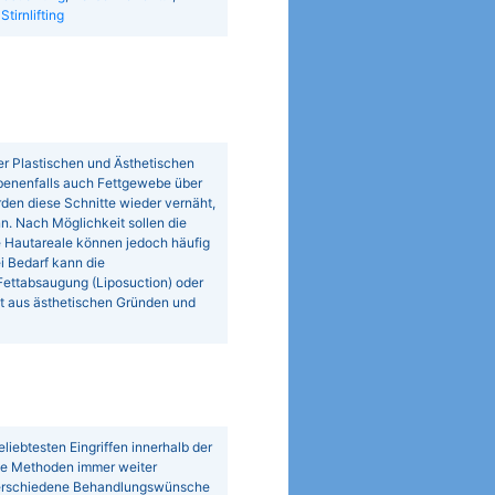
,
Stirnlifting
er Plastischen und Ästhetischen
benenfalls auch Fettgewebe über
den diese Schnitte wieder vernäht,
n. Nach Möglichkeit sollen die
re Hautareale können jedoch häufig
ei Bedarf kann die
Fettabsaugung (Liposuction) oder
lgt aus ästhetischen Gründen und
iebtesten Eingriffen innerhalb der
die Methoden immer weiter
 verschiedene Behandlungswünsche