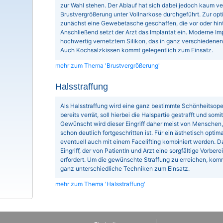
zur Wahl stehen. Der Ablauf hat sich dabei jedoch kaum ve
Brustvergrößerung unter Vollnarkose durchgeführt. Zur op
zunächst eine Gewebetasche geschaffen, die vor oder hin
Anschließend setzt der Arzt das Implantat ein. Moderne Im
hochwertig vernetztem Silikon, das in ganz verschiedenen 
Auch Kochsalzkissen kommt gelegentlich zum Einsatz.
mehr zum Thema 'Brustvergrößerung'
Halsstraffung
Als Halsstraffung wird eine ganz bestimmte Schönheitsop
bereits verrät, soll hierbei die Halspartie gestrafft und som
Gewünscht wird dieser Eingriff daher meist von Menschen,
schon deutlich fortgeschritten ist. Für ein ästhetisch opti
eventuell auch mit einem Facelifting kombiniert werden. Das
Eingriff, der von PatientIn und Arzt eine sorgfältige Vorb
erfordert. Um die gewünschte Straffung zu erreichen, ko
ganz unterschiedliche Techniken zum Einsatz.
mehr zum Thema 'Halsstraffung'