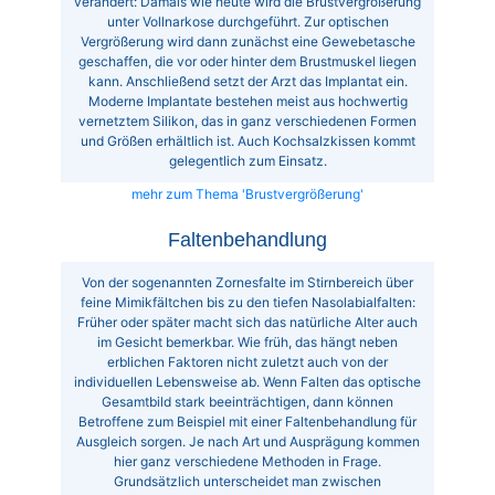
verändert: Damals wie heute wird die Brustvergrößerung
unter Vollnarkose durchgeführt. Zur optischen
Vergrößerung wird dann zunächst eine Gewebetasche
geschaffen, die vor oder hinter dem Brustmuskel liegen
kann. Anschließend setzt der Arzt das Implantat ein.
Moderne Implantate bestehen meist aus hochwertig
vernetztem Silikon, das in ganz verschiedenen Formen
und Größen erhältlich ist. Auch Kochsalzkissen kommt
gelegentlich zum Einsatz.
mehr zum Thema 'Brustvergrößerung'
Faltenbehandlung
Von der sogenannten Zornesfalte im Stirnbereich über
feine Mimikfältchen bis zu den tiefen Nasolabialfalten:
Früher oder später macht sich das natürliche Alter auch
im Gesicht bemerkbar. Wie früh, das hängt neben
erblichen Faktoren nicht zuletzt auch von der
individuellen Lebensweise ab. Wenn Falten das optische
Gesamtbild stark beeinträchtigen, dann können
Betroffene zum Beispiel mit einer Faltenbehandlung für
Ausgleich sorgen. Je nach Art und Ausprägung kommen
hier ganz verschiedene Methoden in Frage.
Grundsätzlich unterscheidet man zwischen