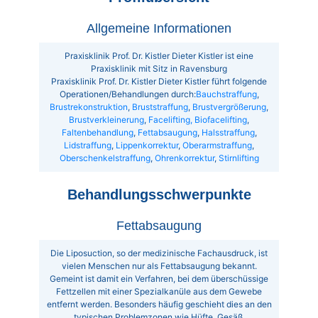
Allgemeine Informationen
Praxisklinik Prof. Dr. Kistler Dieter Kistler ist eine
Praxisklinik mit Sitz in Ravensburg
Praxisklinik Prof. Dr. Kistler Dieter Kistler führt folgende
Operationen/Behandlungen durch:
Bauchstraffung
,
Brustrekonstruktion
,
Bruststraffung
,
Brustvergrößerung
,
Brustverkleinerung
,
Facelifting, Biofacelifting
,
Faltenbehandlung
,
Fettabsaugung
,
Halsstraffung
,
Lidstraffung
,
Lippenkorrektur
,
Oberarmstraffung
,
Oberschenkelstraffung
,
Ohrenkorrektur
,
Stirnlifting
Behandlungsschwerpunkte
Fettabsaugung
Die Liposuction, so der medizinische Fachausdruck, ist
vielen Menschen nur als Fettabsaugung bekannt.
Gemeint ist damit ein Verfahren, bei dem überschüssige
Fettzellen mit einer Spezialkanüle aus dem Gewebe
entfernt werden. Besonders häufig geschieht dies an den
typischen Problemzonen wie Hüfte, Gesäß,