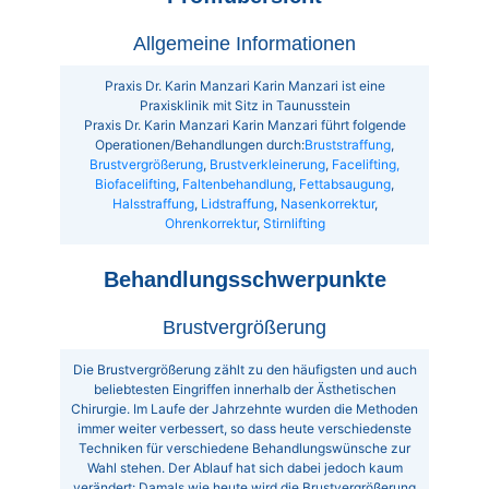
Allgemeine Informationen
Praxis Dr. Karin Manzari Karin Manzari ist eine
Praxisklinik mit Sitz in Taunusstein
Praxis Dr. Karin Manzari Karin Manzari führt folgende
Operationen/Behandlungen durch:
Bruststraffung
,
Brustvergrößerung
,
Brustverkleinerung
,
Facelifting,
Biofacelifting
,
Faltenbehandlung
,
Fettabsaugung
,
Halsstraffung
,
Lidstraffung
,
Nasenkorrektur
,
Ohrenkorrektur
,
Stirnlifting
Behandlungsschwerpunkte
Brustvergrößerung
Die Brustvergrößerung zählt zu den häufigsten und auch
beliebtesten Eingriffen innerhalb der Ästhetischen
Chirurgie. Im Laufe der Jahrzehnte wurden die Methoden
immer weiter verbessert, so dass heute verschiedenste
Techniken für verschiedene Behandlungswünsche zur
Wahl stehen. Der Ablauf hat sich dabei jedoch kaum
verändert: Damals wie heute wird die Brustvergrößerung