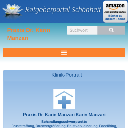
Zum
Inhalt
springen
Suche
Praxis Dr. Karin
Manzari
Klinik-Portrait
Praxis Dr. Karin Manzari Karin Manzari
Behandlungsschwerpunkte
Bruststraffung, Brustvergrößerung, Brustverkleinerung, Facelifting,