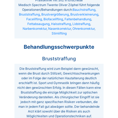
Praxisklinik mit Sitz in Enschede
Medisch Spectrum Twente Oliver Zöphel führt folgende
Operationen/Behandlungen durch:
Bauchstraffung
,
Bruststraffung
,
Brustvergrößerung
,
Brustverkleinerung
,
Facelifting, Biofacelifting
,
Faltenbehandlung
,
Fettabsaugung
,
Halsstraffung
,
Lidstraffung
,
Narbenkorrektur
,
Nasenkorrektur
,
Ohrenkorrektur
,
Stirnlifting
Behandlungsschwerpunkte
Bruststraffung
Die Bruststraffung wird zum Beispiel dann gewünscht,
wenn die Brust durch Stillzeit, Gewichtsschwankungen
oder im Folge der natürlichen Hautalterung deutlich
erschlafft ist. Sport und Gymnastik bringen dann häufig
nicht den gewünschten Erfolg. In diesen Fällen kann eine
Bruststraffung die einzige Möglichkeit zur optischen
Veränderung darstellen. Als chirurgischer Eingriff ist sie
jedoch mit ganz spezifischen Risiken verbunden, die
man in jedem Fall gut abwägen sollte. Der behandelnde
Arzt klärt sowohl über die Risiken als auch
Möglichkeiten und Operationstechniken auf.