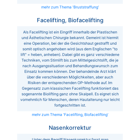
mehr zum Thema 'Bruststraffung'
Facelifting, Biofacelifting
Als Facelifting ist ein Eingriff innerhalb der Plastischen
und Ästhetischen Chirurgie bekannt. Gemeint ist hiermit
eine Operation, bei der die Gesichtshaut gestrafft und
somit optisch angehoben wird (aus dem Englischen "to
lift" = heben, anheben). Dabei gibt es ganz verschiedene
Techniken, vom Stirnlift bis zum Mittelgesichtslift, die je
nach Ausgangssituation und Behandlungswunsch zum
Einsatz kommen können. Der behandelnde Arzt klärt
über die verschiedenen Möglichkeiten, aber auch
Risiken der entsprechenden OP-Methode auf. Im
Gegensatz zum klassischen Facelifting funktioniert das
sogenannte Biolifting ganz ohne Skalpell. Es eignet sich
vornehmlich für Menschen, deren Hautalterung nur leicht
fortgeschritten ist.
mehr zum Thema 'Facelifting, Biofacelifting'
Nasenkorrektur
Unter dem Begriff Nasenkorrektur fasst man