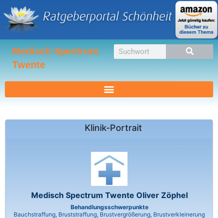
Zum
Inhalt
springen
Suche
Medisch Spectrum
Twente
Klinik-Portrait
Medisch Spectrum Twente Oliver Zöphel
Behandlungsschwerpunkte
Bauchstraffung, Bruststraffung, Brustvergrößerung, Brustverkleinerung