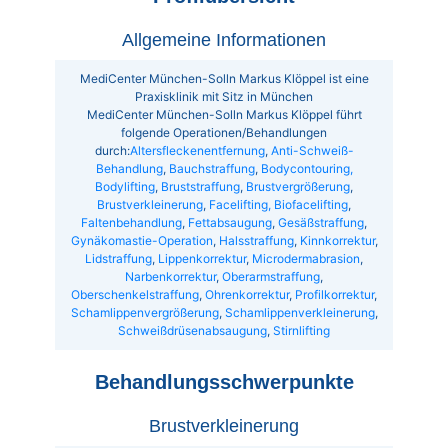
Allgemeine Informationen
MediCenter München-Solln Markus Klöppel ist eine
Praxisklinik mit Sitz in München
MediCenter München-Solln Markus Klöppel führt
folgende Operationen/Behandlungen
durch:
Altersfleckenentfernung
,
Anti-Schweiß-
Behandlung
,
Bauchstraffung
,
Bodycontouring,
Bodylifting
,
Bruststraffung
,
Brustvergrößerung
,
Brustverkleinerung
,
Facelifting, Biofacelifting
,
Faltenbehandlung
,
Fettabsaugung
,
Gesäßstraffung
,
Gynäkomastie-Operation
,
Halsstraffung
,
Kinnkorrektur
,
Lidstraffung
,
Lippenkorrektur
,
Microdermabrasion
,
Narbenkorrektur
,
Oberarmstraffung
,
Oberschenkelstraffung
,
Ohrenkorrektur
,
Profilkorrektur
,
Schamlippenvergrößerung
,
Schamlippenverkleinerung
,
Schweißdrüsenabsaugung
,
Stirnlifting
Behandlungsschwerpunkte
Brustverkleinerung