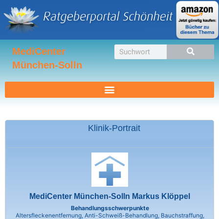
Zum
Inhalt
springen
Suche
MediCenter
München-Solln
Klinik-Portrait
MediCenter München-Solln Markus Klöppel
Behandlungsschwerpunkte
Altersfleckenentfernung, Anti-Schweiß-Behandlung, Bauchstraffung,