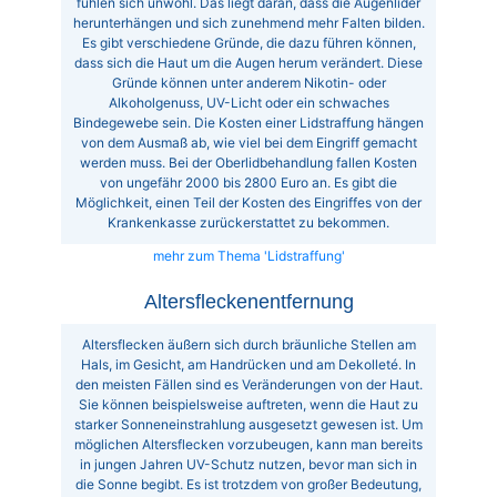
fühlen sich unwohl. Das liegt daran, dass die Augenlider
herunterhängen und sich zunehmend mehr Falten bilden.
Es gibt verschiedene Gründe, die dazu führen können,
dass sich die Haut um die Augen herum verändert. Diese
Gründe können unter anderem Nikotin- oder
Alkoholgenuss, UV-Licht oder ein schwaches
Bindegewebe sein. Die Kosten einer Lidstraffung hängen
von dem Ausmaß ab, wie viel bei dem Eingriff gemacht
werden muss. Bei der Oberlidbehandlung fallen Kosten
von ungefähr 2000 bis 2800 Euro an. Es gibt die
Möglichkeit, einen Teil der Kosten des Eingriffes von der
Krankenkasse zurückerstattet zu bekommen.
mehr zum Thema 'Lidstraffung'
Altersfleckenentfernung
Altersflecken äußern sich durch bräunliche Stellen am
Hals, im Gesicht, am Handrücken und am Dekolleté. In
den meisten Fällen sind es Veränderungen von der Haut.
Sie können beispielsweise auftreten, wenn die Haut zu
starker Sonneneinstrahlung ausgesetzt gewesen ist. Um
möglichen Altersflecken vorzubeugen, kann man bereits
in jungen Jahren UV-Schutz nutzen, bevor man sich in
die Sonne begibt. Es ist trotzdem von großer Bedeutung,