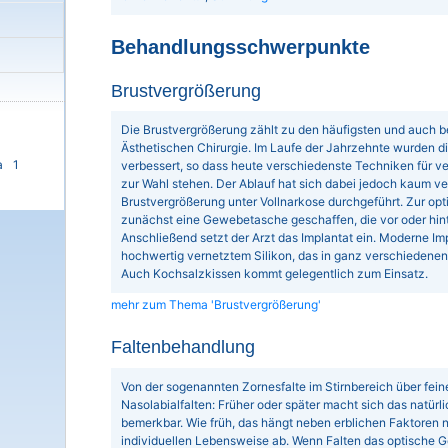
Behandlungsschwerpunkte
Brustvergrößerung
Die Brustvergrößerung zählt zu den häufigsten und auch bel
Ästhetischen Chirurgie. Im Laufe der Jahrzehnte wurden 
a
1
verbessert, so dass heute verschiedenste Techniken für
zur Wahl stehen. Der Ablauf hat sich dabei jedoch kaum ve
Brustvergrößerung unter Vollnarkose durchgeführt. Zur op
zunächst eine Gewebetasche geschaffen, die vor oder hin
Anschließend setzt der Arzt das Implantat ein. Moderne Im
hochwertig vernetztem Silikon, das in ganz verschiedenen 
Auch Kochsalzkissen kommt gelegentlich zum Einsatz.
mehr zum Thema 'Brustvergrößerung'
Faltenbehandlung
Von der sogenannten Zornesfalte im Stirnbereich über fein
Nasolabialfalten: Früher oder später macht sich das natürl
bemerkbar. Wie früh, das hängt neben erblichen Faktoren n
individuellen Lebensweise ab. Wenn Falten das optische Ge