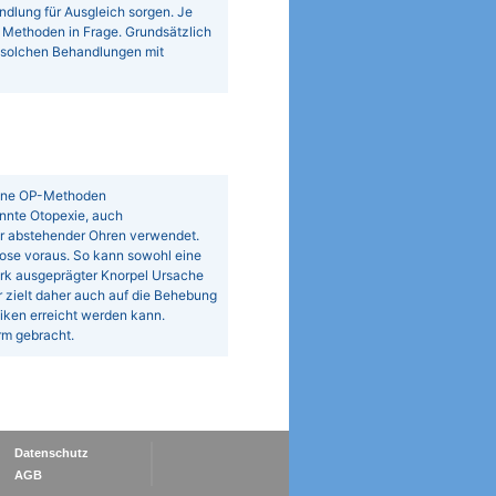
ndlung für Ausgleich sorgen. Je
Methoden in Frage. Grundsätzlich
 solchen Behandlungen mit
dene OP-Methoden
nnte Otopexie, auch
ur abstehender Ohren verwendet.
ose voraus. So kann sowohl eine
ark ausgeprägter Knorpel Ursache
r zielt daher auch auf die Behebung
iken erreicht werden kann.
rm gebracht.
Datenschutz
AGB