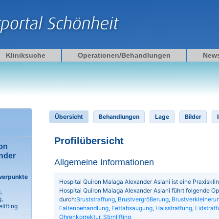
Kliniksuche
Operationen/Behandlungen
New
Übersicht
Behandlungen
Lage
Bilder
Profilübersicht
on
nder
Allgemeine Informationen
werpunkte
Hospital Quiron Malaga Alexander Aslani ist eine Praxisklin
Hospital Quiron Malaga Alexander Aslani führt folgende 
,
,
durch:
Bruststraffung
,
Brustvergrößerung
,
Brustverkleineru
lifting
Faltenbehandlung
,
Fettabsaugung
,
Halsstraffung
,
Lidstraf
Ohrenkorrektur
,
Stirnlifting