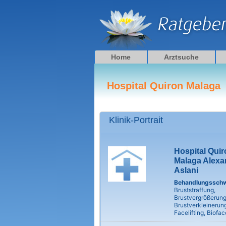
Zum
Inhalt
springen
Home
Arztsuche
Hospital Quiron Malaga
Klinik-Portrait
Hospital Quir
Malaga Alexa
Aslani
Behandlungssch
Bruststraffung,
Brustvergrößerung
Brustverkleinerung
Facelifting, Bioface