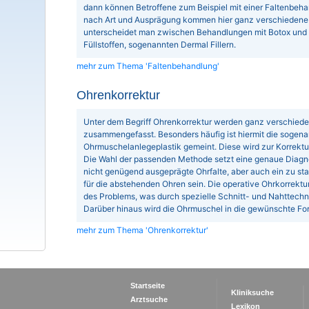
dann können Betroffene zum Beispiel mit einer Faltenbeha
nach Art und Ausprägung kommen hier ganz verschiedene 
unterscheidet man zwischen Behandlungen mit Botox und
Füllstoffen, sogenannten Dermal Fillern.
mehr zum Thema 'Faltenbehandlung'
Ohrenkorrektur
Unter dem Begriff Ohrenkorrektur werden ganz verschie
zusammengefasst. Besonders häufig ist hiermit die sogena
Ohrmuschelanlegeplastik gemeint. Diese wird zur Korrekt
Die Wahl der passenden Methode setzt eine genaue Diagn
nicht genügend ausgeprägte Ohrfalte, aber auch ein zu st
für die abstehenden Ohren sein. Die operative Ohrkorrektu
des Problems, was durch spezielle Schnitt- und Nahttechn
Darüber hinaus wird die Ohrmuschel in die gewünschte Fo
mehr zum Thema 'Ohrenkorrektur'
Startseite
Kliniksuche
Arztsuche
Lexikon