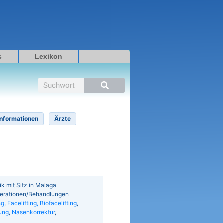
s
Lexikon
Suche
Informationen
Ärzte
ik mit Sitz in Malaga
Operationen/Behandlungen
ng
,
Facelifting, Biofacelifting
,
fung
,
Nasenkorrektur
,