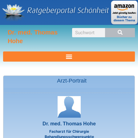
Zum
Inhalt
springen
Suche
Dr. med. Thomas
Hohe
Arzt-Portrait
Dr. med. Thomas Hohe
Facharzt für Chirurgie
Behandlungsschwerpunkte