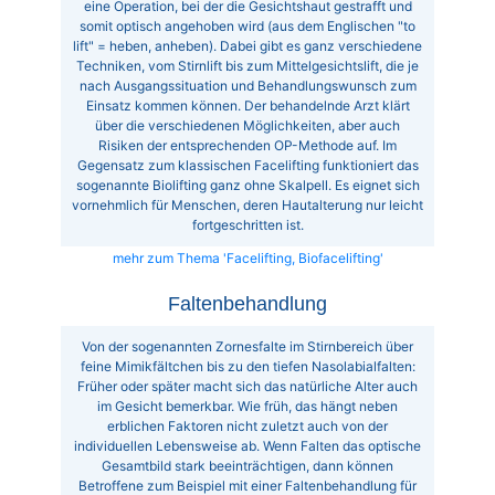
eine Operation, bei der die Gesichtshaut gestrafft und
somit optisch angehoben wird (aus dem Englischen "to
lift" = heben, anheben). Dabei gibt es ganz verschiedene
Techniken, vom Stirnlift bis zum Mittelgesichtslift, die je
nach Ausgangssituation und Behandlungswunsch zum
Einsatz kommen können. Der behandelnde Arzt klärt
über die verschiedenen Möglichkeiten, aber auch
Risiken der entsprechenden OP-Methode auf. Im
Gegensatz zum klassischen Facelifting funktioniert das
sogenannte Biolifting ganz ohne Skalpell. Es eignet sich
vornehmlich für Menschen, deren Hautalterung nur leicht
fortgeschritten ist.
mehr zum Thema 'Facelifting, Biofacelifting'
Faltenbehandlung
Von der sogenannten Zornesfalte im Stirnbereich über
feine Mimikfältchen bis zu den tiefen Nasolabialfalten:
Früher oder später macht sich das natürliche Alter auch
im Gesicht bemerkbar. Wie früh, das hängt neben
erblichen Faktoren nicht zuletzt auch von der
individuellen Lebensweise ab. Wenn Falten das optische
Gesamtbild stark beeinträchtigen, dann können
Betroffene zum Beispiel mit einer Faltenbehandlung für