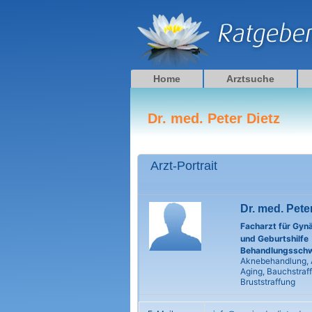
Zum
Inhalt
springen
Home
Arztsuche
Dr. med. Peter Dietz
Arzt-Portrait
Dr. med. Pete
Facharzt für Gyn
und Geburtshilfe
Behandlungssch
Aknebehandlung, 
Aging, Bauchstraf
Bruststraffung