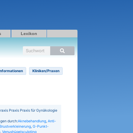
s
Lexikon
Suche
Informationen
Kliniken/Praxen
/Praxis Praxis Praxis für Gynäkologie
ngen durch:
Aknebehandlung
,
Anti-
Brustverkleinerung
,
G-Punkt-
g
,
Venushügelsculpting