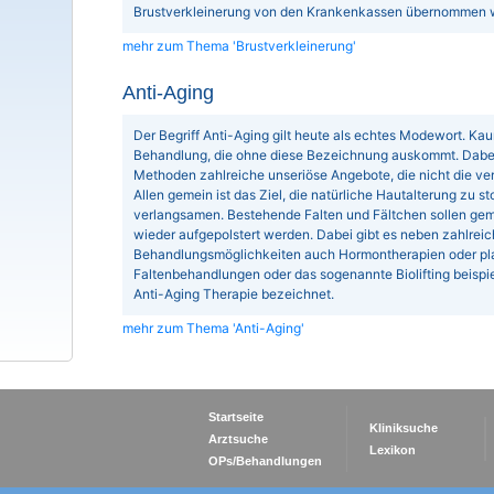
Brustverkleinerung von den Krankenkassen übernommen wi
mehr zum Thema 'Brustverkleinerung'
Anti-Aging
Der Begriff Anti-Aging gilt heute als echtes Modewort. Ka
Behandlung, die ohne diese Bezeichnung auskommt. Dabei 
Methoden zahlreiche unseriöse Angebote, die nicht die ve
Allen gemein ist das Ziel, die natürliche Hautalterung zu 
verlangsamen. Bestehende Falten und Fältchen sollen gemi
wieder aufgepolstert werden. Dabei gibt es neben zahlrei
Behandlungsmöglichkeiten auch Hormontherapien oder plas
Faltenbehandlungen oder das sogenannte Biolifting beispi
Anti-Aging Therapie bezeichnet.
mehr zum Thema 'Anti-Aging'
Startseite
Kliniksuche
Arztsuche
Lexikon
OPs/Behandlungen