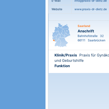
E-Mail
info@praxis-dr-dietz.de
Website
www.praxis-dr-dietz.de
Saarland
Anschrift
Bahnhofstraße
32
66111
Saarbrücken
Klinik/Praxis
Praxis für Gynäk
und Geburtshilfe
Funktion