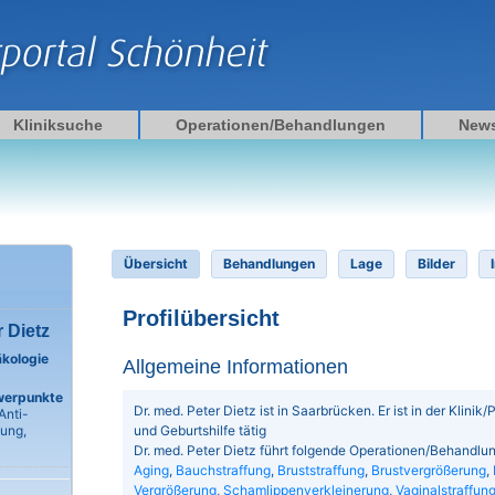
Kliniksuche
Operationen/Behandlungen
New
Übersicht
Behandlungen
Lage
Bilder
Profilübersicht
r Dietz
äkologie
Allgemeine Informationen
werpunkte
Dr. med. Peter Dietz ist in Saarbrücken. Er ist in der Klinik
Anti-
und Geburtshilfe tätig
fung,
Dr. med. Peter Dietz führt folgende Operationen/Behandlu
Aging
,
Bauchstraffung
,
Bruststraffung
,
Brustvergrößerung
,
Vergrößerung
,
Schamlippenverkleinerung
,
Vaginalstraffun