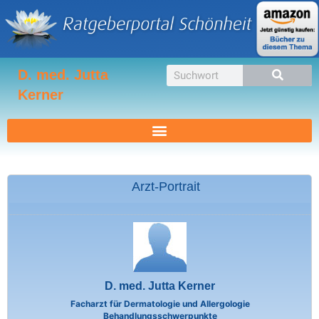
Zum
Inhalt
springen
Suche
D. med. Jutta
Kerner
Arzt-Portrait
D. med. Jutta Kerner
Facharzt für Dermatologie und Allergologie
Behandlungsschwerpunkte