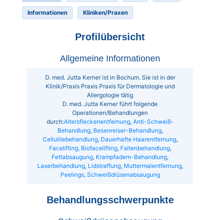
Informationen
Kliniken/Praxen
Profilübersicht
Allgemeine Informationen
D. med. Jutta Kerner ist in Bochum. Sie ist in der
Klinik/Praxis Praxis Praxis für Dermatologie und
Allergologie tätig
D. med. Jutta Kerner führt folgende
Operationen/Behandlungen
durch:
Altersfleckenentfernung
,
Anti-Schweiß-
Behandlung
,
Besenreiser-Behandlung
,
Cellulitebehandlung
,
Dauerhafte Haarentfernung
,
Facelifting, Biofacelifting
,
Faltenbehandlung
,
Fettabsaugung
,
Krampfadern-Behandlung
,
Laserbehandlung
,
Lidstraffung
,
Muttermalentfernung
,
Peelings
,
Schweißdrüsenabsaugung
Behandlungsschwerpunkte