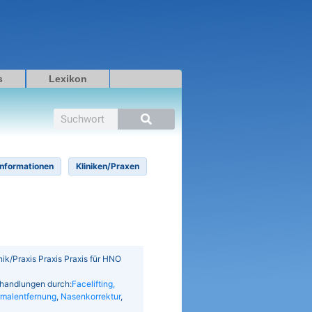
s
Lexikon
Suche
Informationen
Kliniken/Praxen
inik/Praxis Praxis Praxis für HNO
ehandlungen durch:
Facelifting,
malentfernung
,
Nasenkorrektur
,