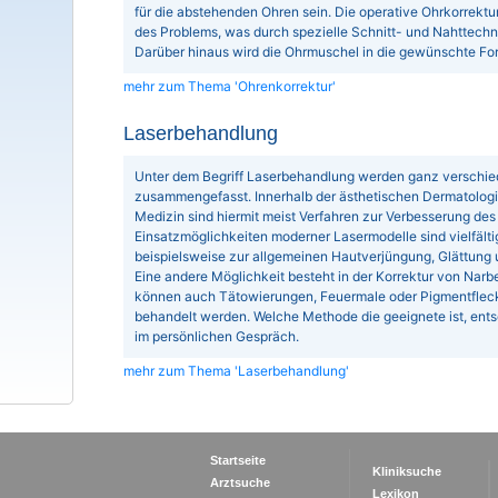
für die abstehenden Ohren sein. Die operative Ohrkorrektu
des Problems, was durch spezielle Schnitt- und Nahttechn
Darüber hinaus wird die Ohrmuschel in die gewünschte Fo
mehr zum Thema 'Ohrenkorrektur'
Laserbehandlung
Unter dem Begriff Laserbehandlung werden ganz versch
zusammengefasst. Innerhalb der ästhetischen Dermatologi
Medizin sind hiermit meist Verfahren zur Verbesserung des
Einsatzmöglichkeiten moderner Lasermodelle sind vielfält
beispielsweise zur allgemeinen Hautverjüngung, Glättung 
Eine andere Möglichkeit besteht in der Korrektur von Nar
können auch Tätowierungen, Feuermale oder Pigmentfleck
behandelt werden. Welche Methode die geeignete ist, ent
im persönlichen Gespräch.
mehr zum Thema 'Laserbehandlung'
Startseite
Kliniksuche
Arztsuche
Lexikon