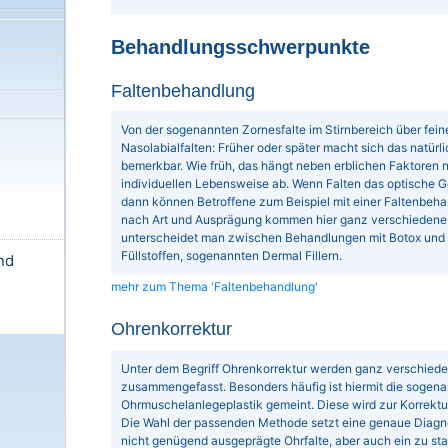
Behandlungsschwerpunkte
Faltenbehandlung
Von der sogenannten Zornesfalte im Stirnbereich über fein
Nasolabialfalten: Früher oder später macht sich das natürl
bemerkbar. Wie früh, das hängt neben erblichen Faktoren n
individuellen Lebensweise ab. Wenn Falten das optische Ge
dann können Betroffene zum Beispiel mit einer Faltenbeha
nach Art und Ausprägung kommen hier ganz verschiedene 
unterscheidet man zwischen Behandlungen mit Botox und
Füllstoffen, sogenannten Dermal Fillern.
nd
mehr zum Thema 'Faltenbehandlung'
Ohrenkorrektur
Unter dem Begriff Ohrenkorrektur werden ganz verschie
zusammengefasst. Besonders häufig ist hiermit die sogena
Ohrmuschelanlegeplastik gemeint. Diese wird zur Korrekt
Die Wahl der passenden Methode setzt eine genaue Diagn
nicht genügend ausgeprägte Ohrfalte, aber auch ein zu st