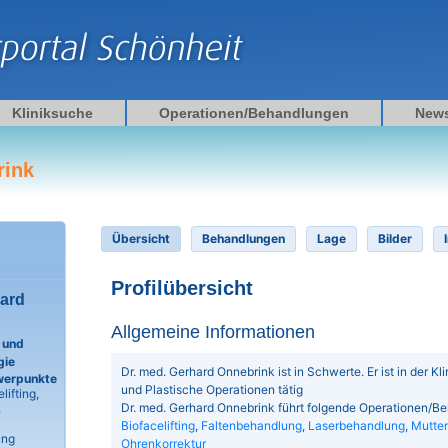
Kliniksuche
Operationen/Behandlungen
New
rink
Übersicht
Behandlungen
Lage
Bilder
Profilübersicht
hard
Allgemeine Informationen
 und
gie
Dr. med. Gerhard Onnebrink ist in Schwerte. Er ist in der Kl
werpunkte
und Plastische Operationen tätig
lifting,
Dr. med. Gerhard Onnebrink führt folgende Operationen/B
,
Biofacelifting
,
Faltenbehandlung
,
Laserbehandlung
,
Mutter
ung
Ohrenkorrektur