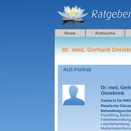
Zum
Inhalt
springen
Home
Arztsuche
Dr. med. Gerhard Onneb
Arzt-Portrait
Dr. med. Ger
Onnebrink
Facharzt für HNO
Plastische Chirur
Behandlungssch
Facelifting, Bioface
Faltenbehandlung
Laserbehandlung,
Muttermalentfern