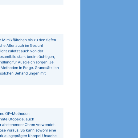
e Mimikfältchen bis zu den tiefen
iche Alter auch im Gesicht
icht zuletzt auch von der
samtbild stark beeinträchtigen,
ndlung für Ausgleich sorgen. Je
Methoden in Frage. Grundsätzlich
 solchen Behandlungen mit
dene OP-Methoden
nnte Otopexie, auch
ur abstehender Ohren verwendet.
ose voraus. So kann sowohl eine
ark ausgeprägter Knorpel Ursache