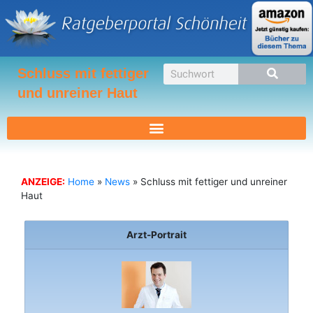
Zum
Inhalt
springen
Suche
Schluss mit fettiger
und unreiner Haut
ANZEIGE:
Home
»
News
»
Schluss mit fettiger und unreiner
Haut
Arzt-Portrait