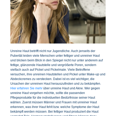
Unreine Haut betrifft nicht nur Jugendliche. Auch jenseits der
Pubertät leiden viele Menschen unter fettiger und unreiner Haut
und blicken beim Blick in den Spiegel nicht nur unter anderem auf
fettige, glänzende Hautstelle und vergrößerte Poren, sondern
vielfach auch auf Pickel und Pickelmale. Viele Betroffene
versuchen, ihre unreinen Hautstellen und Pickel unter Make-up und
Abdeckcremes zu verstecken. Dabei ist es viel wichtiger, die
Ursachen der unreinen Haut herauszufinden und zu bekämpfen.
Hier erfahren Sie mehr
über unreine Haut und Akne. Wer gegen
unreine Haut vorgehen möchte, sollte die passenden
Pflegeprodukte für die individuellen Bedürfnisse seiner Haut
wählen. Zuerst müssen Männer und Frauen mit unreiner Haut
erkennen, was ihrer Haut fehlt bzw. welche Symptome der Haut
bekämpft werden müssen. Bei fettiger Haut produziert die Haut