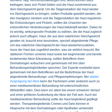
vermehrt Talg. Hormonumstellungen und Stress können dazu
beitragen, dass sich Pickel bilden und die Haut zunehmend aus
dem Gleichgewicht gerät. Um die Talgproduktion der Haut wieder
ins Gleichgewicht zu bringen, sollten Produkte gewählt werden, die
den Hautglanz mindern und die Talgproduktion der Haut regulieren.
Bei Entzündungen und Pickeln, sollten die Ursachen der
entzündlichen Veränderungen der Haut bekämpft werden. Dabei ist
es wichtig, wirkungsvolle Produkte zu wählen, die die Haut zugleich
jedoch auch pflegen. Haut, die aus dem natürlichen Gleichgewicht
geraten ist, braucht eine besondere, speziell abgestimmte Pflege.
Um das natürliche Gleichgewicht der Haut wiederherzustellen,
muss der Haut das zugeführt werden, was sie wirklich braucht. Bei
stärkeren Formen unreiner Haut sowie bei beginnender und bereits
bestehender Akne-Erkrankung, sollten Betroffene ihren
Dermatologen aufsuchen und gemeinsam mit ihm über
Behandlungsmöglichkeiten sprechen. Der Experte erarbeitet dann
gemeinsam mit dem Betroffenen auf die Bedürfnisse der Haut
abgestimmte Behandlungs- und Pflegeempfehlungen. Bei
starker
Ausprägung der Akne
kann der Fachmann unter anderem auch zu
einer medikamentösen Behandlung mit unterschiedlichen
Wirkstoffen raten. Dies kann vor allem bei einem schweren Verlauf
und einer größeren Ausbreitung der Akne der Fall sein. Auch bei
medikamentöser Behandlung sollte die Haut begleitend gepflegt
werden. Therapiebegleitende Cremes und Gele können in
Absprache mit dem Dermatologen oder Apotheker verwendet