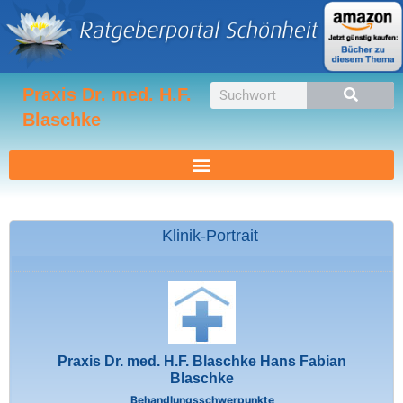
Zum
Inhalt
springen
Suche
Praxis Dr. med. H.F.
Blaschke
Klinik-Portrait
Praxis Dr. med. H.F. Blaschke Hans Fabian
Blaschke
Behandlungsschwerpunkte