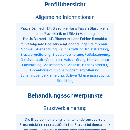
Profilübersicht
Allgemeine Informationen
Praxis Dr. med. H.F. Blaschke Hans Fabian Blaschke ist
eine Praxisklinik mit Sitz in Hamburg
Praxis Dr. med. H.F. Blaschke Hans Fabian Blaschke
führt folgende Operationen/Behandlungen durch:
Anti-
Schweiß-Behandlung
,
Bauchstraffung
,
Bruststraffung
,
Brustvergrößerung
,
Brustverkleinerung
,
Fettabsaugung
,
Gynäkomastie-Operation
,
Halsstraffung
,
Kinnkorrektur
,
Lidstraffung
,
Mesotherapie, Mesolift
,
Nasenkorrektur
,
Ohrenkorrektur
,
Schamlippenvergrößerung
,
Schamlippenverkleinerung
,
Schweißdrüsenabsaugung
,
Stirnlifting
Behandlungsschwerpunkte
Brustverkleinerung
Die Brustverkleinerung ist unter anderem auch als
Brustreduktion oder ausführlicher Brustreduktionsplastik
bekannt. Gemeint ist hiermit eine Verkleinerung der