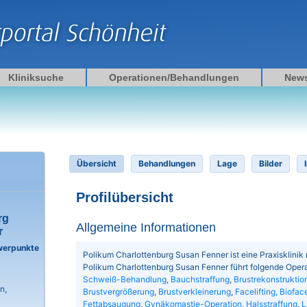
Kliniksuche
Operationen/Behandlungen
New
Übersicht
Behandlungen
Lage
Bilder
Profilübersicht
rg
Allgemeine Informationen
r
werpunkte
Polikum Charlottenburg Susan Fenner ist eine Praxisklinik m
Polikum Charlottenburg Susan Fenner führt folgende Oper
Schweiß-Behandlung
,
Bauchstraffung
,
Brustrekonstruktio
n,
Brustvergrößerung
,
Brustverkleinerung
,
Facelifting, Bioface
Fettabsaugung
,
Gynäkomastie-Operation
,
Halsstraffung
,
L