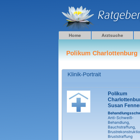
Zum
Inhalt
springen
Home
Arztsuche
Polikum Charlottenburg
Klinik-Portrait
Polikum
Charlottenbu
Susan Fenne
Behandlungssch
Anti-Schweiß-
Behandlung,
Bauchstraffung,
Brustrekonstruktio
Bruststraffung