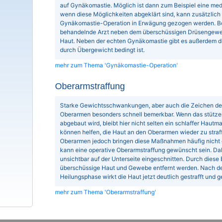
auf Gynäkomastie. Möglich ist dann zum Beispiel eine me
wenn diese Möglichkeiten abgeklärt sind, kann zusätzlich 
Gynäkomastie-Operation in Erwägung gezogen werden. Bei 
behandelnde Arzt neben dem überschüssigen Drüsengeweb
Haut. Neben der echten Gynäkomastie gibt es außerdem die
durch Übergewicht bedingt ist.
mehr zum Thema 'Gynäkomastie-Operation'
Oberarmstraffung
Starke Gewichtsschwankungen, aber auch die Zeichen de
Oberarmen besonders schnell bemerkbar. Wenn das stütz
abgebaut wird, bleibt hier nicht selten ein schlaffer Haut
können helfen, die Haut an den Oberarmen wieder zu straffe
Oberarmen jedoch bringen diese Maßnahmen häufig nicht
kann eine operative Oberarmstraffung gewünscht sein. Dab
unsichtbar auf der Unterseite eingeschnitten. Durch diese
überschüssige Haut und Gewebe entfernt werden. Nach de
Heilungsphase wirkt die Haut jetzt deutlich gestrafft und ge
mehr zum Thema 'Oberarmstraffung'