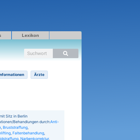
s
Lexikon
Suche
Informationen
Ärzte
it Sitz in Berlin
ationen/Behandlungen durch:
Anti-
n
,
Bruststraffung
,
lifting
,
Faltenbehandlung
,
idstraffung
,
Narbenkorrektur
,