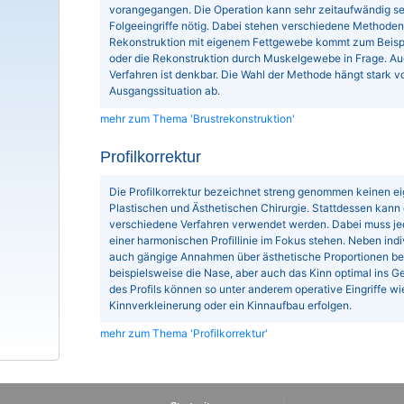
vorangegangen. Die Operation kann sehr zeitaufwändig sei
Folgeeingriffe nötig. Dabei stehen verschiedene Methoden
Rekonstruktion mit eigenem Fettgewebe kommt zum Beispie
oder die Rekonstruktion durch Muskelgewebe in Frage. Au
Verfahren ist denkbar. Die Wahl der Methode hängt stark vo
Ausgangssituation ab.
mehr zum Thema 'Brustrekonstruktion'
Profilkorrektur
Die Profilkorrektur bezeichnet streng genommen keinen eig
Plastischen und Ästhetischen Chirurgie. Stattdessen kann d
verschiedene Verfahren verwendet werden. Dabei muss j
einer harmonischen Profillinie im Fokus stehen. Neben ind
auch gängige Annahmen über ästhetische Proportionen berü
beispielsweise die Nase, aber auch das Kinn optimal ins G
des Profils können so unter anderem operative Eingriffe w
Kinnverkleinerung oder ein Kinnaufbau erfolgen.
mehr zum Thema 'Profilkorrektur'