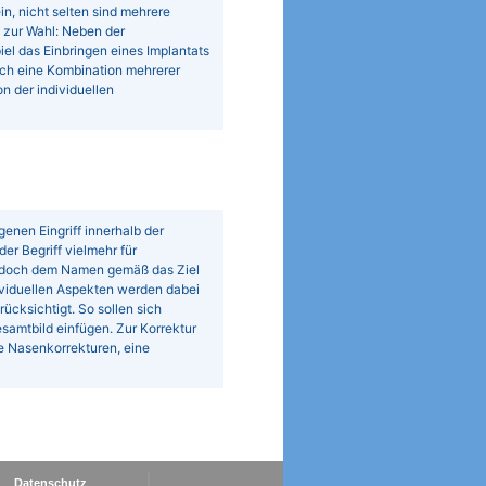
n, nicht selten sind mehrere
 zur Wahl: Neben der
l das Einbringen eines Implantats
ch eine Kombination mehrerer
n der individuellen
enen Eingriff innerhalb der
er Begriff vielmehr für
edoch dem Namen gemäß das Ziel
ividuellen Aspekten werden dabei
cksichtigt. So sollen sich
esamtbild einfügen. Zur Korrektur
ie Nasenkorrekturen, eine
Datenschutz