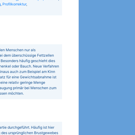
g
,
Profilkorrektur
,
elen Menschen nur als
bei dem überschüssige Fettzellen
 Besonders häufig geschieht dies
henkel oder Bauch. Neue Verfahren
hinaus auch zum Beispiel am Kinn
atz für eine Gewichtsabnahme ist
 eine relativ geringe Menge
augung primär bei Menschen zum
lassen möchten.
tie durchgeführt. Häufig ist hier
ng des ursprünglichen Brustgewebes