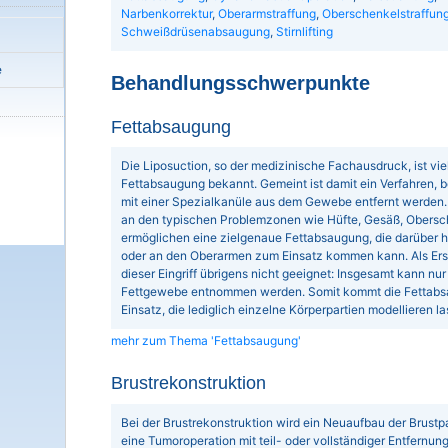
Narbenkorrektur
,
Oberarmstraffung
,
Oberschenkelstraffun
Schweißdrüsenabsaugung
,
Stirnlifting
e
Behandlungsschwerpunkte
Fettabsaugung
Die Liposuction, so der medizinische Fachausdruck, ist vi
Fettabsaugung bekannt. Gemeint ist damit ein Verfahren, 
mit einer Spezialkanüle aus dem Gewebe entfernt werden.
an den typischen Problemzonen wie Hüfte, Gesäß, Obersc
ermöglichen eine zielgenaue Fettabsaugung, die darüber 
oder an den Oberarmen zum Einsatz kommen kann. Als Ers
dieser Eingriff übrigens nicht geeignet: Insgesamt kann nur
Fettgewebe entnommen werden. Somit kommt die Fettabs
Einsatz, die lediglich einzelne Körperpartien modellieren 
mehr zum Thema 'Fettabsaugung'
Brustrekonstruktion
Bei der Brustrekonstruktion wird ein Neuaufbau der Brustpar
eine Tumoroperation mit teil- oder vollständiger Entfernu