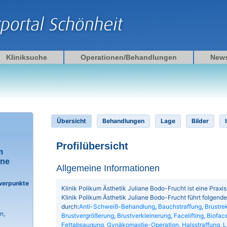
Kliniksuche
Operationen/Behandlungen
New
Übersicht
Behandlungen
Lage
Bilder
Profilübersicht
m
ane
Allgemeine Informationen
werpunkte
Klinik Polikum Ästhetik Juliane Bodo-Frucht ist eine Praxiskl
Klinik Polikum Ästhetik Juliane Bodo-Frucht führt folgen
durch:
Anti-Schweiß-Behandlung
,
Bauchstraffung
,
Brustre
n,
Brustvergrößerung
,
Brustverkleinerung
,
Facelifting, Bioface
Fettabsaugung
,
Gynäkomastie-Operation
,
Halsstraffung
,
L