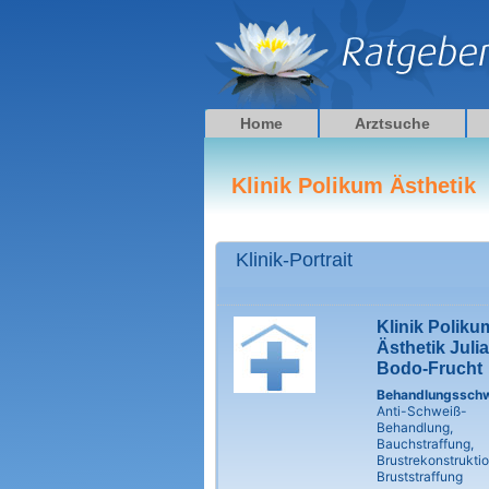
Zum
Inhalt
springen
Home
Arztsuche
Klinik Polikum Ästhetik
Klinik-Portrait
Klinik Poliku
Ästhetik Juli
Bodo-Frucht
Behandlungssch
Anti-Schweiß-
Behandlung,
Bauchstraffung,
Brustrekonstruktio
Bruststraffung