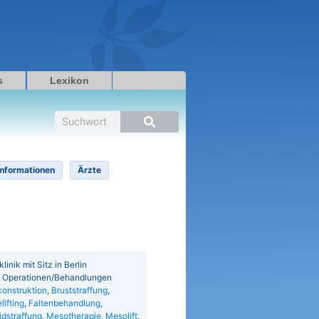
s
Lexikon
Suche
Informationen
Ärzte
inik mit Sitz in Berlin
de Operationen/Behandlungen
konstruktion
,
Bruststraffung
,
lifting
,
Faltenbehandlung
,
idstraffung
,
Mesotherapie, Mesolift
,