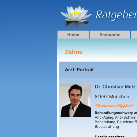
Zum
Inhalt
springen
Home
Arztsuche
Zähne
Arzt-Portrait
Dr. Christian Metz
81667 München
Behandlungsschwerpu
Anti-Aging, Anti-Schwei
Behandlung, Bauchstraf
Bruststraffung
Details anzeigen