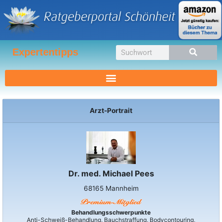
Zum
Inhalt
springen
Suche
Expertentipps
Arzt-Portrait
Dr. med. Michael Pees
68165 Mannheim
Behandlungsschwerpunkte
Anti-Schweiß-Behandlung, Bauchstraffung, Bodycontouring,