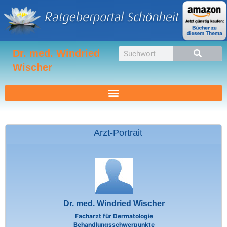
Zum
Inhalt
springen
Suche
Dr. med. Windried
Wischer
Arzt-Portrait
Dr. med. Windried Wischer
Facharzt für Dermatologie
Behandlungsschwerpunkte