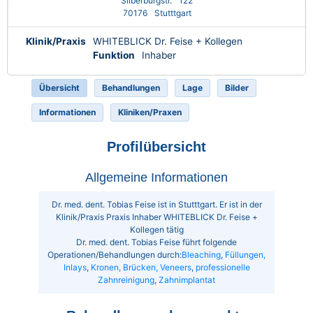
Silberburgstr.
122
70176
Stutttgart
Klinik/Praxis
WHITEBLICK Dr. Feise + Kollegen
Funktion
Inhaber
Übersicht
Behandlungen
Lage
Bilder
Informationen
Kliniken/Praxen
Profilübersicht
Allgemeine Informationen
Dr. med. dent. Tobias Feise ist in Stutttgart. Er ist in der
Klinik/Praxis Praxis Inhaber WHITEBLICK Dr. Feise +
Kollegen tätig
Dr. med. dent. Tobias Feise führt folgende
Operationen/Behandlungen durch:
Bleaching
,
Füllungen,
Inlays
,
Kronen, Brücken, Veneers
,
professionelle
Zahnreinigung
,
Zahnimplantat