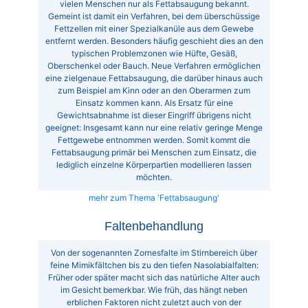
vielen Menschen nur als Fettabsaugung bekannt.
Gemeint ist damit ein Verfahren, bei dem überschüssige
Fettzellen mit einer Spezialkanüle aus dem Gewebe
entfernt werden. Besonders häufig geschieht dies an den
typischen Problemzonen wie Hüfte, Gesäß,
Oberschenkel oder Bauch. Neue Verfahren ermöglichen
eine zielgenaue Fettabsaugung, die darüber hinaus auch
zum Beispiel am Kinn oder an den Oberarmen zum
Einsatz kommen kann. Als Ersatz für eine
Gewichtsabnahme ist dieser Eingriff übrigens nicht
geeignet: Insgesamt kann nur eine relativ geringe Menge
Fettgewebe entnommen werden. Somit kommt die
Fettabsaugung primär bei Menschen zum Einsatz, die
lediglich einzelne Körperpartien modellieren lassen
möchten.
mehr zum Thema 'Fettabsaugung'
Faltenbehandlung
Von der sogenannten Zornesfalte im Stirnbereich über
feine Mimikfältchen bis zu den tiefen Nasolabialfalten:
Früher oder später macht sich das natürliche Alter auch
im Gesicht bemerkbar. Wie früh, das hängt neben
erblichen Faktoren nicht zuletzt auch von der