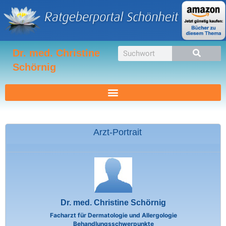
Zum
Inhalt
springen
Suche
Dr. med. Christine
Schörnig
Arzt-Portrait
Dr. med. Christine Schörnig
Facharzt für Dermatologie und Allergologie
Behandlungsschwerpunkte