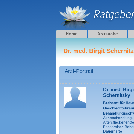
Zum
Inhalt
springen
Home
Arztsuche
Dr. med. Birgit Schernit
Arzt-Portrait
Dr. med. Birgi
Schernitzky
Facharzt für Hau
Geschlechtskrank
Behandlungssch
Aknebehandlung,
Altersfleckenentf
Besenreiser-Beha
Dauerhafte