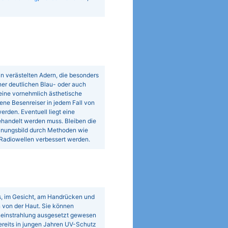
n verästelten Adern, die besonders
ner deutlichen Blau- oder auch
eine vornehmlich ästhetische
ene Besenreiser in jedem Fall von
rden. Eventuell liegt eine
ehandelt werden muss. Bleiben die
heinungsbild durch Methoden wie
s Radiowellen verbessert werden.
ls, im Gesicht, am Handrücken und
n von der Haut. Sie können
eneinstrahlung ausgesetzt gewesen
ereits in jungen Jahren UV-Schutz