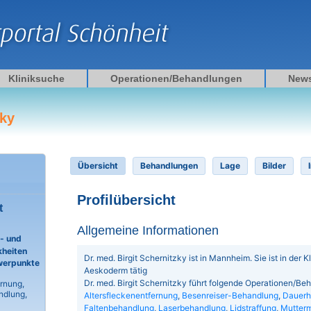
Kliniksuche
Operationen/Behandlungen
New
zky
Übersicht
Behandlungen
Lage
Bilder
Profilübersicht
t
Allgemeine Informationen
t- und
heiten
Dr. med. Birgit Schernitzky ist in Mannheim. Sie ist in der K
werpunkte
Aeskoderm tätig
Dr. med. Birgit Schernitzky führt folgende Operationen/Be
ernung,
ndlung,
Altersfleckenentfernung
,
Besenreiser-Behandlung
,
Dauerh
Faltenbehandlung
,
Laserbehandlung
,
Lidstraffung
,
Mutterm