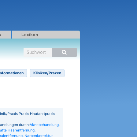
s
Lexikon
Suche
Informationen
Kliniken/Praxen
linik/Praxis Praxis Hautarztpraxis
handlungen durch:
Aknebehandlung
,
afte Haarentfernung
,
alentfernung
,
Narbenkorrektur
,