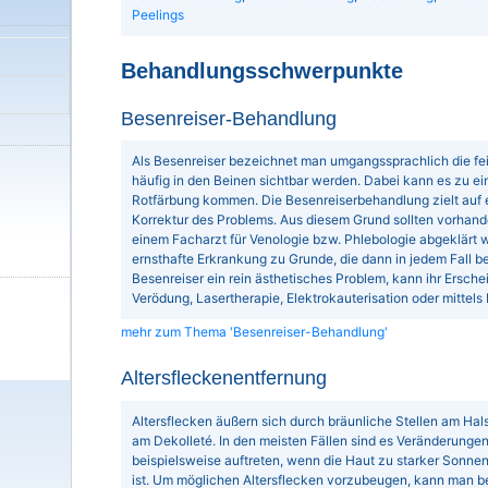
Peelings
Behandlungsschwerpunkte
Besenreiser-Behandlung
Als Besenreiser bezeichnet man umgangssprachlich die fei
häufig in den Beinen sichtbar werden. Dabei kann es zu ei
Rotfärbung kommen. Die Besenreiserbehandlung zielt auf 
Korrektur des Problems. Aus diesem Grund sollten vorhand
einem Facharzt für Venologie bzw. Phlebologie abgeklärt we
ernsthafte Erkrankung zu Grunde, die dann in jedem Fall b
Besenreiser ein rein ästhetisches Problem, kann ihr Ersc
Verödung, Lasertherapie, Elektrokauterisation oder mittel
mehr zum Thema 'Besenreiser-Behandlung'
Altersfleckenentfernung
Altersflecken äußern sich durch bräunliche Stellen am Ha
am Dekolleté. In den meisten Fällen sind es Veränderunge
beispielsweise auftreten, wenn die Haut zu starker Sonn
ist. Um möglichen Altersflecken vorzubeugen, kann man b