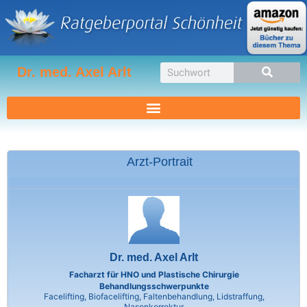
Zum
Inhalt
springen
Suche
Dr. med. Axel Arlt
Arzt-Portrait
Dr. med. Axel Arlt
Facharzt für HNO und Plastische Chirurgie
Behandlungsschwerpunkte
Facelifting, Biofacelifting, Faltenbehandlung, Lidstraffung,
Nasenkorrektur